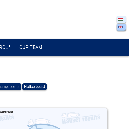
ROL*
OUR TEAM
amp. points
Notice board
/entrant