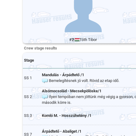
#
7
Tóth Tibor
Crew stage results
Stage
Mandulás - Árpádtető /1
SS 1
Bemelegítésnek jó volt. Rövid az etap idő.
Alsómocsolád - Mecsekpölöske/1
SS 2
Ilyen tempóban nem jöttünk még végig a gyorson, d
második körre is.
SS 3
Komló M. - Hosszúhetény /1
Árpádtető - Abaliget /1
SS 7