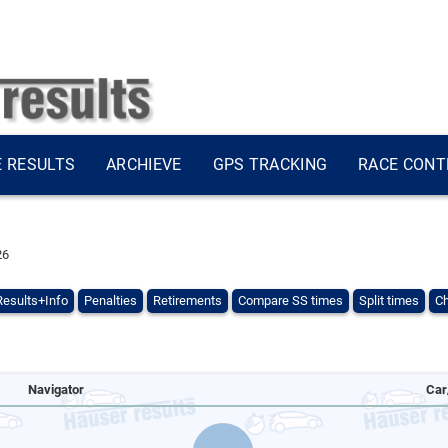
E RESULTS
ARCHIEVE
GPS TRACKING
RACE CONT
26
Results+Info
Penalties
Retirements
Compare SS times
Split times
Ch
Navigator
Car