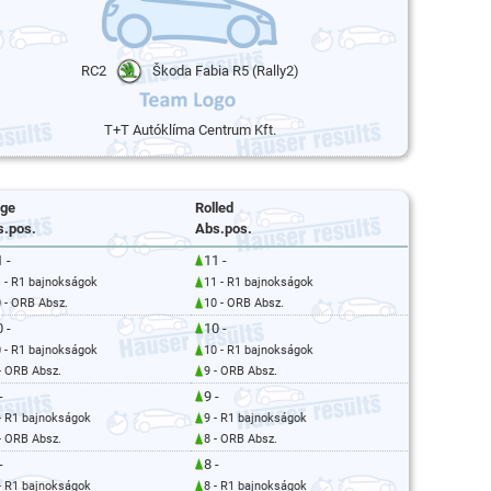
RC2
Škoda Fabia R5 (Rally2)
T+T Autóklíma Centrum Kft.
age
Rolled
s.pos.
Abs.pos.
 -
11 -
 - R1 bajnokságok
11 - R1 bajnokságok
 - ORB Absz.
10 - ORB Absz.
 -
10 -
 - R1 bajnokságok
10 - R1 bajnokságok
- ORB Absz.
9 - ORB Absz.
-
9 -
- R1 bajnokságok
9 - R1 bajnokságok
- ORB Absz.
8 - ORB Absz.
-
8 -
- R1 bajnokságok
8 - R1 bajnokságok