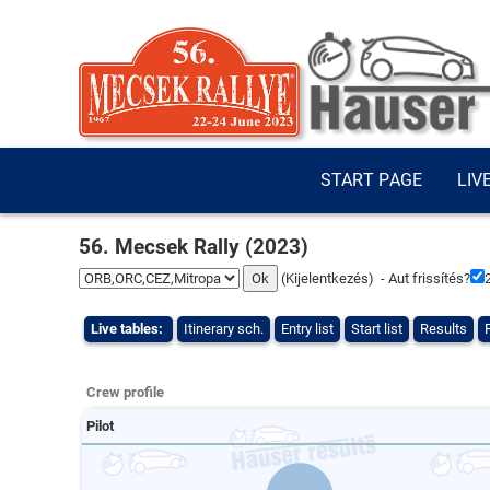
START PAGE
LIV
56. Mecsek Rally (2023)
(
Kijelentkezés
) - Aut frissítés?
Live tables:
Itinerary sch.
Entry list
Start list
Results
Crew profile
Pilot