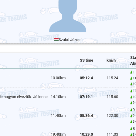
Szabó József
St
SS time
km/h
Ab
11
10.00km
05:12.4
115.24
11
10
10
e nagyon élveztük. Jó lenne
14.10km
07:19.1
115.60
10
9 
9 
11.40km
05:36.4
122.00
9 
8 
8 
19.40km
10:29.0
111.03
8 