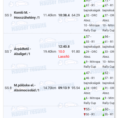
65 -
72 -
61 - R1
67 - R1
bajnokságok
bajnokságo
Komló M. -
SS 3
11.40km
10:38.4
64.29
32 - ORC
37 - ORC
Hosszúhetény /1
Absz.
Absz.
10 - Mitropa
10 - Mitrop
Rally Cup
Rally Cup
57 -
66 -
55 - R1
61 - R1
12:40.8
bajnokságok
bajnokságo
Árpádtető -
SS 7
19.40km
10.0
91.80
29 - ORC
33 - ORC
Abaliget /1
Lassító
Absz.
Absz.
9 - Mitropa
10 - Mitrop
Rally Cup
Rally Cup
47 -
62 -
46 - R1
57 - R1
bajnokságok
bajnokságo
M.pölöske el.-
SS 8
14.70km
09:13.9
95.54
24 - ORC
31 - ORC
Alsómocsolád /1
Absz.
Absz.
6 - Mitropa
9 - Mitrop
Rally Cup
Rally Cup
55 -
60 -
50 - R1
55 - R1