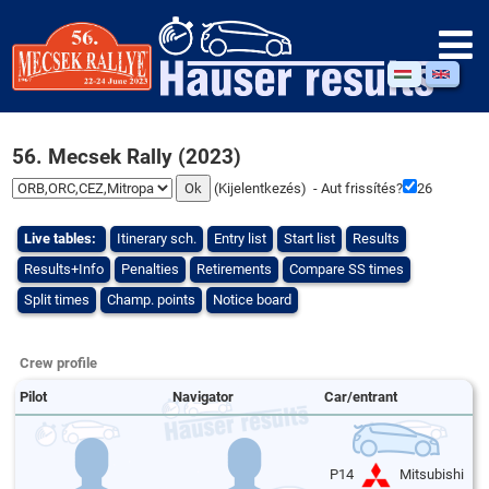
56. Mecsek Rally (2023)
(
Kijelentkezés
) - Aut frissítés?
25
Live tables:
Itinerary sch.
Entry list
Start list
Results
Results+Info
Penalties
Retirements
Compare SS times
Split times
Champ. points
Notice board
Crew profile
Pilot
Navigator
Car/entrant
P14
Mitsubishi