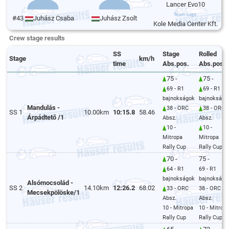
Lancer Evo10
#43
Juhász Csaba
Juhász Zsolt
Kole Media Center Kft.
Crew stage results
SS
Stage
Rolled
Stage
km/h
time
Abs.pos.
Abs.pos.
75 -
75 -
69 - R1
69 - R1
bajnokságok
bajnokságo
Mandulás -
38 - ORC
38 - ORC
SS 1
10.00km
10:15.8
58.46
Árpádtető /1
Absz.
Absz.
10 -
10 -
Mitropa
Mitropa
Rally Cup
Rally Cup
70 -
75 -
64 - R1
69 - R1
bajnokságok
bajnokságo
Alsómocsolád -
SS 2
14.10km
12:26.2
68.02
33 - ORC
38 - ORC
Mecsekpölöske/1
Absz.
Absz.
10 - Mitropa
10 - Mitrop
Rally Cup
Rally Cup