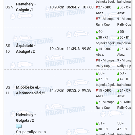
bajnokságok
bajnokságo
Hetvehely -
SS 9
10.90km
06:04.7
107.60
27 - ORC
30 - ORC
Golgota /1
Absz.
Absz.
7 - Mitropa
9 - Mitropa
Rally Cup
Rally Cup
40 -
55 -
38 - R1
50 - R1
bajnokságok
bajnokságo
SS
Árpádtető -
19.40km
11:39.8
99.80
14 - ORC
25 - ORC
10
Abaliget /2
Absz.
Absz.
8 - Mitropa
9 - Mitropa
Rally Cup
Rally Cup
38 -
50 -
37 - R1
47 - R1
bajnokságok
bajnokságo
SS
M.pölöske el.-
14.70km
08:52.5
99.38
15 - ORC
24 - ORC
11
Alsómocsolád /2
Absz.
Absz.
7 - Mitropa
8 - Mitrop
Rally Cup
Rally Cup
Hetvehely -
Golgota /2
31 -
50 -
30 - R1
47 - R1
Szuperrallyzunk a
bajnokságok
bajnokságo