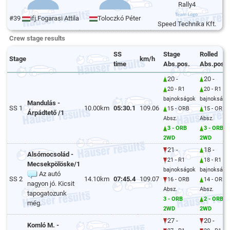
Rally4
#39
ifj.Fogarasi Attila
Toloczkó Péter
Speed Technika Kft.
Crew stage results
SS
Stage
Rolled
Stage
km/h
time
Abs.pos.
Abs.pos.
20 -
20 -
20 - R1
20 - R1
bajnokságok
bajnokságo
Mandulás -
SS 1
10.00km
05:30.1
109.06
15 - ORB
15 - ORB
Árpádtető /1
Absz.
Absz.
3 - ORB
3 - ORB
2WD
2WD
21 -
18 -
Alsómocsolád -
21 - R1
18 - R1
Mecsekpölöske/1
bajnokságok
bajnokságo
Az autó
SS 2
14.10km
07:45.4
109.07
16 - ORB
14 - ORB
nagyon jó. Kicsit
Absz.
Absz.
tapogatozunk
3 - ORB
2 - ORB
még.
2WD
2WD
27 -
20 -
Komló M. -