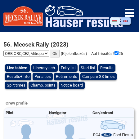
56. Mecsek Rally (2023)
(
Kijelentkezés
) - Aut frissítés?
25
Live tables:
Itinerary sch.
Entry list
Start list
Results
Results+Info
Penalties
Retirements
Compare SS times
Split times
Champ. points
Notice board
Crew profile
Pilot
Navigator
Car/entrant
RC4
Ford Fiesta