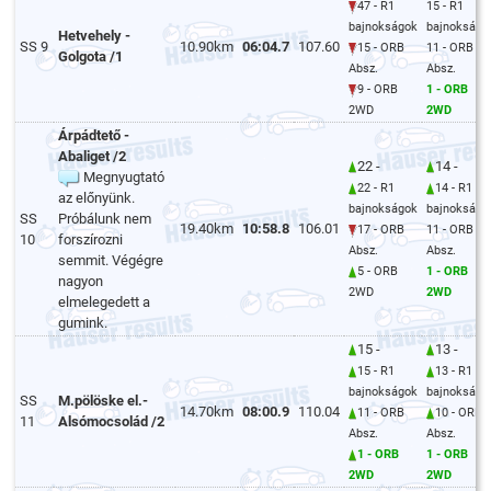
47 - R1
15 - R1
bajnokságok
bajnokságo
Hetvehely -
SS 9
10.90km
06:04.7
107.60
15 - ORB
11 - ORB
Golgota /1
Absz.
Absz.
9 - ORB
1 - ORB
2WD
2WD
Árpádtető -
Abaliget /2
22 -
14 -
Megnyugtató
22 - R1
14 - R1
az előnyünk.
bajnokságok
bajnokságo
SS
Próbálunk nem
19.40km
10:58.8
106.01
17 - ORB
11 - ORB
10
forszírozni
Absz.
Absz.
semmit. Végégre
5 - ORB
1 - ORB
nagyon
2WD
2WD
elmelegedett a
gumink.
15 -
13 -
15 - R1
13 - R1
bajnokságok
bajnokságo
SS
M.pölöske el.-
14.70km
08:00.9
110.04
11 - ORB
10 - ORB
11
Alsómocsolád /2
Absz.
Absz.
1 - ORB
1 - ORB
2WD
2WD