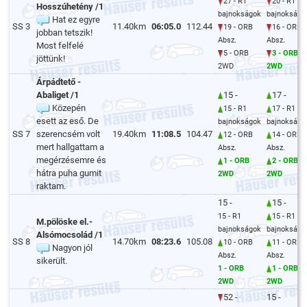
27 - R1
20 - R1
Hosszúhetény /1
bajnokságok
bajnokságo
Hat ez egyre
SS 3
11.40km
06:05.0
112.44
19 - ORB
16 - ORB
jobban tetszik!
Absz.
Absz.
Most felfelé
5 - ORB
3 - ORB
jöttünk!
2WD
2WD
Árpádtető -
Abaliget /1
15 -
17 -
Közepén
15 - R1
17 - R1
esett az eső. De
bajnokságok
bajnokságo
SS 7
szerencsém volt
19.40km
11:08.5
104.47
12 - ORB
14 - ORB
mert hallgattam a
Absz.
Absz.
megérzésemre és
1 - ORB
2 - ORB
hátra puha gumit
2WD
2WD
raktam.
15 -
15 -
15 - R1
15 - R1
M.pölöske el.-
bajnokságok
bajnokságo
Alsómocsolád /1
SS 8
14.70km
08:23.6
105.08
10 - ORB
11 - ORB
Nagyon jól
Absz.
Absz.
sikerült.
1 - ORB
1 - ORB
2WD
2WD
52 -
15 -