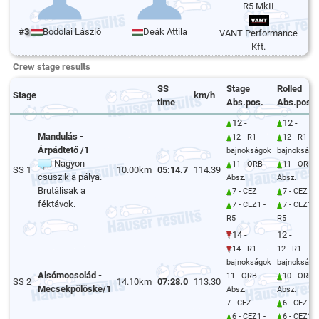
R5 MkII
#
3
Bodolai László
Deák Attila
VANT Performance
Kft.
Crew stage results
SS
Stage
Rolled
Stage
km/h
time
Abs.pos.
Abs.pos.
12 -
12 -
Mandulás -
12 - R1
12 - R1
Árpádtető /1
bajnokságok
bajnokságo
Nagyon
11 - ORB
11 - ORB
SS 1
10.00km
05:14.7
114.39
csúszik a pálya.
Absz.
Absz.
Brutálisak a
7 - CEZ
7 - CEZ
féktávok.
7 - CEZ1 -
7 - CEZ1 -
R5
R5
14 -
12 -
14 - R1
12 - R1
bajnokságok
bajnokságo
Alsómocsolád -
11 - ORB
10 - ORB
SS 2
14.10km
07:28.0
113.30
Mecsekpölöske/1
Absz.
Absz.
7 - CEZ
6 - CEZ
6 - CEZ1 -
6 - CEZ1 -