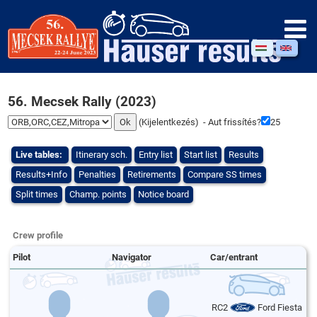
56. Mecsek Rally (2023)
(
Kijelentkezés
) - Aut frissítés?
25
Live tables:
Itinerary sch.
Entry list
Start list
Results
Results+Info
Penalties
Retirements
Compare SS times
Split times
Champ. points
Notice board
Crew profile
Pilot
Navigator
Car/entrant
RC2
Ford Fiesta