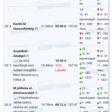
R5
R5
14 -
13 -
14 - R1
13 - R1
bajnokságok
bajnokságo
Komló M. -
12 - ORB
11 - ORB
SS 3
11.40km
05:40.8
120.42
Hosszúhetény /1
Absz.
Absz.
8 - CEZ
7 - CEZ
7 - CEZ1 -
7 - CEZ1 -
R5
R5
13 -
Árpádtető -
14 -
13 - R1
Abaliget /1
14 - R1
bajnokságok
Az első
10:49.4
bajnokságo
10 - ORB
SS 7
lassítónál nem
19.40km
10.0
107.55
11 - ORB
Absz.
tudtam megállni.
Lassító
Absz.
6 - CEZ
Nem tetszett ez a
7 - CEZ
6 - CEZ1 -
foltos út.
7 - CEZ1 - R
R5
M.pölöske el.-
12 -
12 -
Alsómocsolád /1
12 - R1
12 - R1
Folyamatosan
bajnokságok
bajnokságo
váltakozott a
9 - ORB
9 - ORB
SS 8
14.70km
08:12.4
107.47
nedves és száraz
Absz.
Absz.
útszakasz. Hát