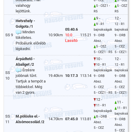
6 - CEZ
5 - CEZ
valahogy
5 - CEZ1 -
5 - CEZ1 -
lejöttünk.
R5
R5
9 -
12 -
Hetvehely -
9 - R1
12 - R1
Golgota /1
05:40.6
bajnokságok
bajnokságo
Minden
SS 9
10.90km
10.0
115.21
9 - ORB
9 - ORB
tökéletes.
Lassító
Absz.
Absz.
Próbálunk előrébb
5 - CEZ
5 - CEZ
lépkedni.
5 - CEZ1 - R5
5 - CEZ1 - R
Árpádtető -
10 -
12 -
Abaliget /2
10 - R1
12 - R1
Érzésre
bajnokságok
bajnokságo
SS
jobbnak tűnt.
19.40km
10:17.3
113.14
9 - ORB
9 - ORB
10
Tartjuk a tempót a
Absz.
Absz.
többiekkel. Még
5 - CEZ
5 - CEZ
van 2 gyors.
5 - CEZ1 - R5
5 - CEZ1 - R
12 -
11 -
11 - R1
11 - R1
bajnokságok
bajnokságo
SS
M.pölöske el.-
8 - ORB
14.70km
07:45.0
113.81
9 - ORB
11
Alsómocsolád /2
Absz.
Absz.
5 - CEZ
5 - CEZ