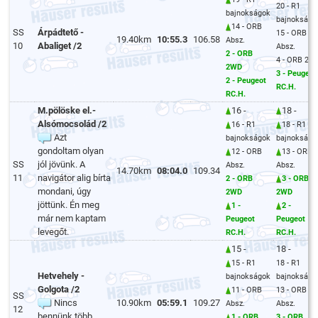
20 - R1
bajnokságok
bajnokságo
14 - ORB
SS
Árpádtető -
15 - ORB
19.40km
10:55.3
106.58
Absz.
10
Abaliget /2
Absz.
2 - ORB
4 - ORB 2W
2WD
3 - Peugeot
2 - Peugeot
RC.H.
RC.H.
M.pölöske el.-
16 -
18 -
Alsómocsolád /2
16 - R1
18 - R1
Azt
bajnokságok
bajnokságo
gondoltam olyan
12 - ORB
13 - ORB
SS
jól jövünk. A
Absz.
Absz.
14.70km
08:04.0
109.34
11
navigátor alig bírta
2 - ORB
3 - ORB
mondani, úgy
2WD
2WD
jöttünk. Én meg
1 -
2 -
már nem kaptam
Peugeot
Peugeot
levegőt.
RC.H.
RC.H.
15 -
18 -
15 - R1
18 - R1
Hetvehely -
bajnokságok
bajnokságo
Golgota /2
11 - ORB
13 - ORB
SS
Nincs
10.90km
05:59.1
109.27
Absz.
Absz.
12
bennünk több.
1 - ORB
3 - ORB