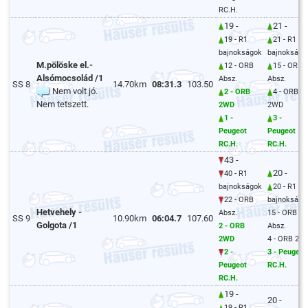
RC.H.
19 -
21 -
19 - R1
21 - R1
bajnokságok
bajnokságo
M.pölöske el.-
12 - ORB
15 - ORB
Alsómocsolád /1
Absz.
Absz.
SS 8
14.70km
08:31.3
103.50
Nem volt jó.
2 - ORB
4 - ORB
Nem tetszett.
2WD
2WD
1 -
3 -
Peugeot
Peugeot
RC.H.
RC.H.
43 -
20 -
40 - R1
bajnokságok
20 - R1
22 - ORB
bajnokságo
Hetvehely -
Absz.
15 - ORB
SS 9
10.90km
06:04.7
107.60
Golgota /1
2 - ORB
Absz.
2WD
4 - ORB 2W
2 -
3 - Peugeot
Peugeot
RC.H.
RC.H.
19 -
20 -
19 - R1