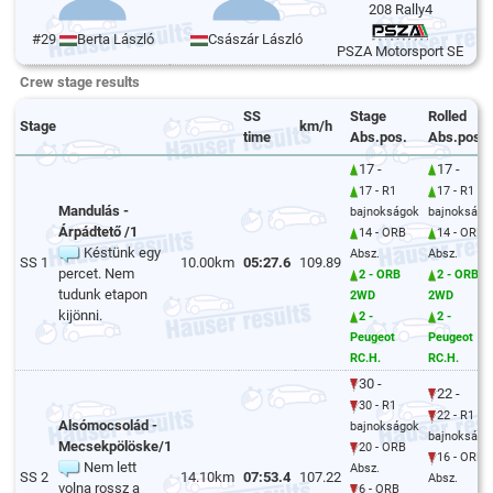
208 Rally4
#29
Berta László
Császár László
PSZA Motorsport SE
Crew stage results
SS
Stage
Rolled
Stage
km/h
time
Abs.pos.
Abs.pos.
17 -
17 -
17 - R1
17 - R1
Mandulás -
bajnokságok
bajnokságo
Árpádtető /1
14 - ORB
14 - ORB
Késtünk egy
Absz.
Absz.
SS 1
10.00km
05:27.6
109.89
percet. Nem
2 - ORB
2 - ORB
tudunk etapon
2WD
2WD
kijönni.
2 -
2 -
Peugeot
Peugeot
RC.H.
RC.H.
30 -
22 -
30 - R1
22 - R1
Alsómocsolád -
bajnokságok
bajnokságo
Mecsekpölöske/1
20 - ORB
16 - ORB
Nem lett
Absz.
SS 2
14.10km
07:53.4
107.22
Absz.
volna rossz a
6 - ORB