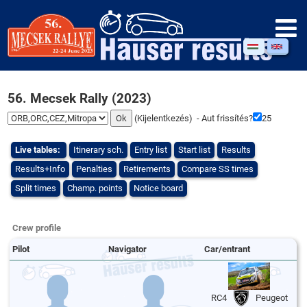
56. Mecsek Rally (2023)
(
Kijelentkezés
) - Aut frissítés?
25
Live tables:
Itinerary sch.
Entry list
Start list
Results
Results+Info
Penalties
Retirements
Compare SS times
Split times
Champ. points
Notice board
Crew profile
Pilot
Navigator
Car/entrant
RC4
Peugeot