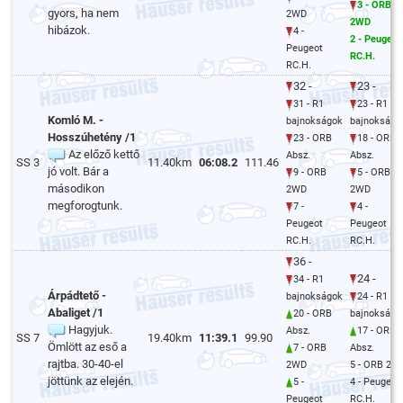
3 - ORB
gyors, ha nem
2WD
2WD
hibázok.
4 -
2 - Peugeot
Peugeot
RC.H.
RC.H.
32 -
23 -
31 - R1
23 - R1
Komló M. -
bajnokságok
bajnokságo
Hosszúhetény /1
23 - ORB
18 - ORB
Az előző kettő
Absz.
Absz.
SS 3
11.40km
06:08.2
111.46
jó volt. Bár a
9 - ORB
5 - ORB
másodikon
2WD
2WD
megforogtunk.
7 -
4 -
Peugeot
Peugeot
RC.H.
RC.H.
36 -
24 -
34 - R1
Árpádtető -
bajnokságok
24 - R1
Abaliget /1
20 - ORB
bajnokságo
Hagyjuk.
Absz.
17 - ORB
SS 7
19.40km
11:39.1
99.90
Ömlött az eső a
7 - ORB
Absz.
rajtba. 30-40-el
2WD
5 - ORB 2W
jöttünk az elején.
5 -
4 - Peugeot
Peugeot
RC.H.