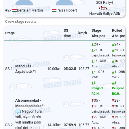
208 Rally4
#27
Bertalan Márton Bálint
Paizs Róbert
Horváth Rallye ASE
Crew stage results
SS
Stage
Rolled
Stage
km/h
time
Abs.pos.
Abs.pos.
24 -
24 -
24 - R1
24 - R1
bajnokságok
bajnokságo
16 - ORB
16 - ORB
Mandulás -
Absz.
Absz.
SS 1
10.00km
05:32.5
108.27
Árpádtető /1
4 - ORB
4 - ORB
2WD
2WD
3 -
3 -
Peugeot
Peugeot
RC.H.
RC.H.
Alsómocsolád -
35 -
28 -
Mecsekpölöske/1
35 - R1
28 - R1
Nagyon fura
bajnokságok
bajnokságo
volt, olyan érzés
22 - ORB
19 - ORB
volt mintha jobb
Absz.
Absz.
SS 2
14.10km
07:59.9
105.77
első defekt lett
8 - ORB
6 - ORB