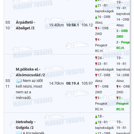
19 -
21 - R1
19 - R1
bajnokságok
bajnokságo
16 - ORB
14 - ORB
SS
Árpádtető -
Absz.
19.40km
10:58.1
106.12
Absz.
10
Abaliget /2
4 - ORB
3 - ORB
2WD
2WD
4 -
2 - Peugeot
Peugeot
RC.H.
RC.H.
24 -
19 -
23 - R1
19 - R1
M.pölöske el.-
bajnokságok
bajnokságo
Alsómocsolád /2
17 - ORB
14 - ORB
SS
Nem az időt
Absz.
Absz.
14.70km
08:19.4
105.97
11
kell nézni, most
7 - ORB
4 - ORB
nem az a
2WD
2WD
mérvadó.
5 -
3 -
Peugeot
Peugeot
RC.H.
RC.H.
18 -
Hetvehely -
19 -
18 - R1
Golgota /2
bajnokságok
19 - R1
A Kiszelepék
13 - ORB
bajnokságo