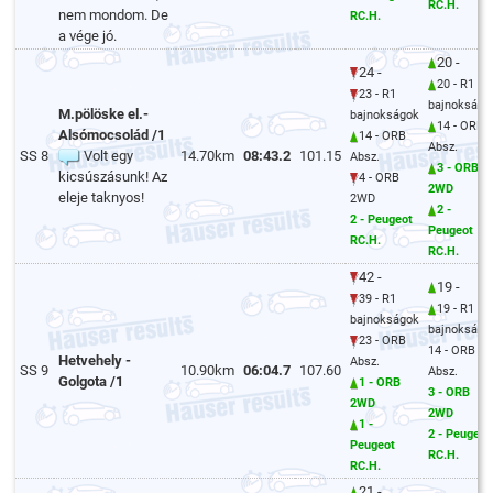
RC.H.
nem mondom. De
RC.H.
a vége jó.
20 -
24 -
20 - R1
23 - R1
bajnokságo
M.pölöske el.-
bajnokságok
14 - ORB
Alsómocsolád /1
14 - ORB
Absz.
SS 8
Volt egy
14.70km
08:43.2
101.15
Absz.
3 - ORB
kicsúszásunk! Az
4 - ORB
2WD
eleje taknyos!
2WD
2 -
2 - Peugeot
Peugeot
RC.H.
RC.H.
42 -
19 -
39 - R1
19 - R1
bajnokságok
bajnokságo
23 - ORB
14 - ORB
Hetvehely -
Absz.
SS 9
10.90km
06:04.7
107.60
Absz.
Golgota /1
1 - ORB
3 - ORB
2WD
2WD
1 -
2 - Peugeot
Peugeot
RC.H.
RC.H.
21 -