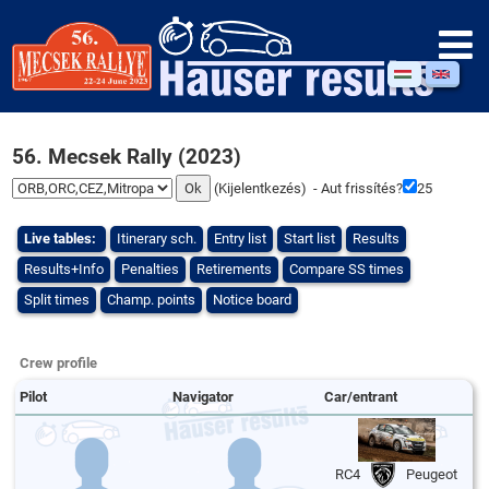
56. Mecsek Rally (2023)
(
Kijelentkezés
) - Aut frissítés?
25
Live tables:
Itinerary sch.
Entry list
Start list
Results
Results+Info
Penalties
Retirements
Compare SS times
Split times
Champ. points
Notice board
Crew profile
Pilot
Navigator
Car/entrant
RC4
Peugeot