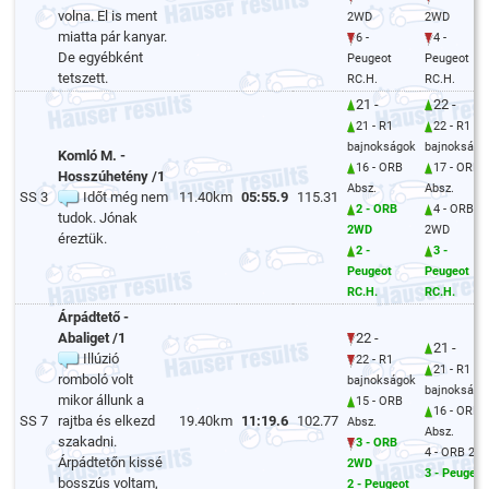
volna. El is ment
2WD
2WD
miatta pár kanyar.
6 -
4 -
De egyébként
Peugeot
Peugeot
tetszett.
RC.H.
RC.H.
21 -
22 -
21 - R1
22 - R1
bajnokságok
bajnokságo
Komló M. -
16 - ORB
17 - ORB
Hosszúhetény /1
Absz.
Absz.
SS 3
Időt még nem
11.40km
05:55.9
115.31
2 - ORB
4 - ORB
tudok. Jónak
2WD
2WD
éreztük.
2 -
3 -
Peugeot
Peugeot
RC.H.
RC.H.
Árpádtető -
Abaliget /1
22 -
21 -
Illúzió
22 - R1
21 - R1
romboló volt
bajnokságok
bajnokságo
mikor állunk a
15 - ORB
16 - ORB
SS 7
rajtba és elkezd
19.40km
11:19.6
102.77
Absz.
Absz.
szakadni.
3 - ORB
4 - ORB 2W
Árpádtetőn kissé
2WD
3 - Peugeot
bosszús voltam,
2 - Peugeot