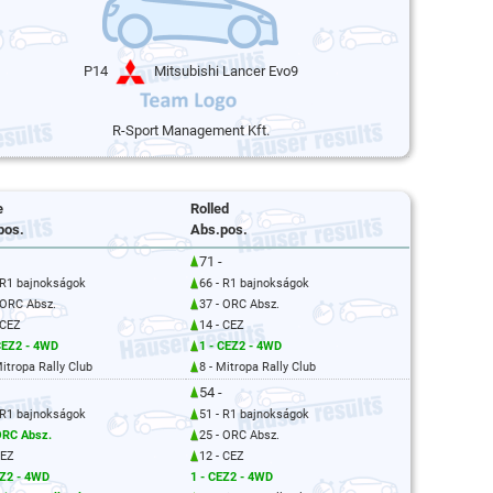
P14
Mitsubishi Lancer Evo9
R-Sport Management Kft.
e
Rolled
pos.
Abs.pos.
71 -
 R1 bajnokságok
66 - R1 bajnokságok
 ORC Absz.
37 - ORC Absz.
 CEZ
14 - CEZ
CEZ2 - 4WD
1 - CEZ2 - 4WD
Mitropa Rally Club
8 - Mitropa Rally Club
54 -
 R1 bajnokságok
51 - R1 bajnokságok
ORC Absz.
25 - ORC Absz.
CEZ
12 - CEZ
EZ2 - 4WD
1 - CEZ2 - 4WD