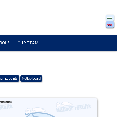
ROL*
OUR TEAM
amp. points
Notice board
/entrant