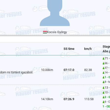
Kocsis György
Stag
SS time
km/h
Abs.
71 -
66 -
37 -
10.00km
07:17.0
82.38
om mi történt igazából.
14 -
1 - 
8 - 
13 -
13 -
2 - 
14.10km
07:26.9
113.58
6 - 
1 - C