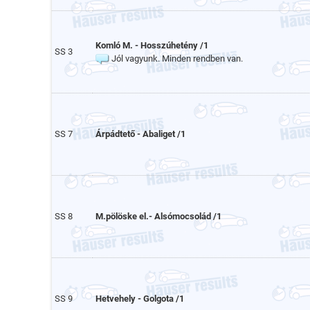
Komló M. - Hosszúhetény /1
SS 3
Jól vagyunk. Minden rendben van.
SS 7
Árpádtető - Abaliget /1
SS 8
M.pölöske el.- Alsómocsolád /1
SS 9
Hetvehely - Golgota /1