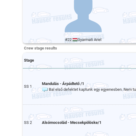
#22
Gyarmati Ariel
Crew stage results
Stage
Mandulás - Árpádtető /1
SS 1
Bal első defektet kaptunk egy egyenesben. Nem tud
SS 2
Alsómocsolád - Mecsekpölöske/1