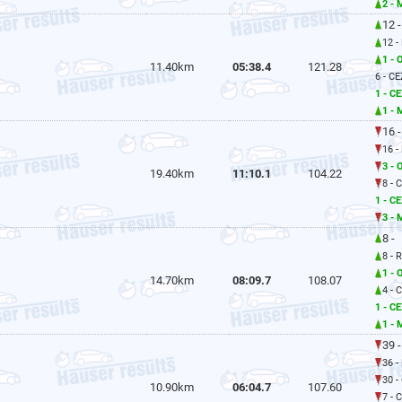
2 - 
12 -
12 -
1 - 
11.40km
05:38.4
121.28
6 - CE
1 - C
1 - 
16 -
16 -
3 - 
19.40km
11:10.1
104.22
8 - 
1 - C
3 - 
8 -
8 - 
1 - 
14.70km
08:09.7
108.07
4 - 
1 - C
1 - 
39 -
36 -
30 -
10.90km
06:04.7
107.60
7 - 