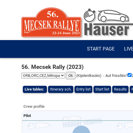
START PAGE
LIV
56. Mecsek Rally (2023)
(
Kijelentkezés
) - Aut frissítés?
Live tables:
Itinerary sch.
Entry list
Start list
Results
Crew profile
Pilot