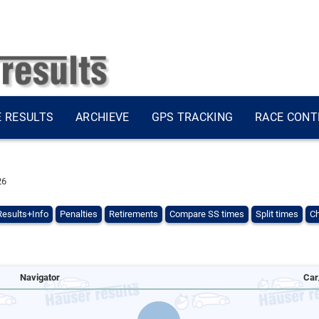
E RESULTS
ARCHIEVE
GPS TRACKING
RACE CONT
25
Results+Info
Penalties
Retirements
Compare SS times
Split times
Ch
Navigator
Car