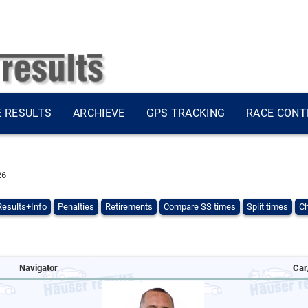
E RESULTS
ARCHIEVE
GPS TRACKING
RACE CONT
25
Results+Info
Penalties
Retirements
Compare SS times
Split times
Ch
Navigator
Car