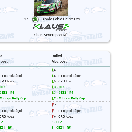
RC2
Škoda Fabia Rally2 Evo
Klaus Motorsport Kft.
ge
Rolled
.pos.
Abs.pos.
6 -
 R1 bajnokságok
6 - R1 bajnokságok
 ORB Absz.
5 - ORB Absz.
 CEZ
3 - CEZ
 CEZ1 - R5
3 - CEZ1 - R5
 Mitropa Rally Cup
2 - Mitropa Rally Cup
7 -
 R1 bajnokságok
7 - R1 bajnokságok
 ORB Absz.
6 - ORB Absz.
CEZ
3 - CEZ
EZ1 - R5
3 - CEZ1 - R5