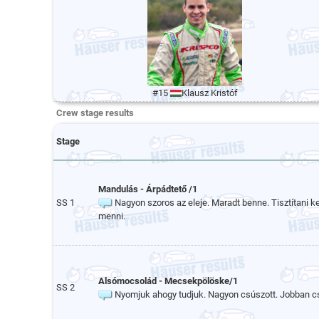
#15
Klausz Kristóf
Crew stage results
Stage
Mandulás - Árpádtető /1
SS 1
Nagyon szoros az eleje. Maradt benne. Tisztítani ke
menni.
Alsómocsolád - Mecsekpölöske/1
SS 2
Nyomjuk ahogy tudjuk. Nagyon csúszott. Jobban c