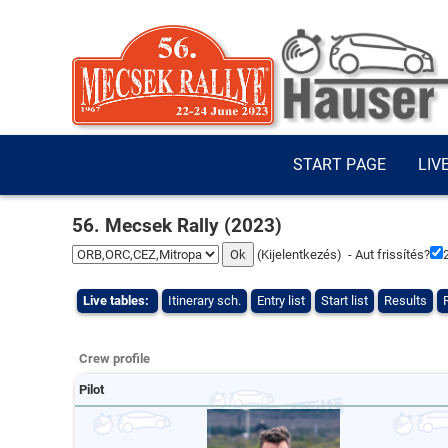
START PAGE
LIV
56. Mecsek Rally (2023)
(
Kijelentkezés
) - Aut frissítés?
Live tables:
Itinerary sch.
Entry list
Start list
Results
Crew profile
Pilot