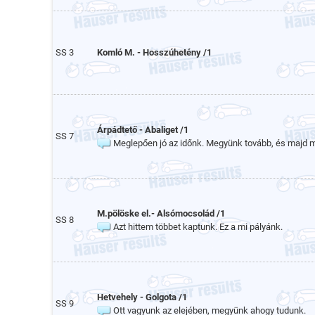
SS 3
Komló M. - Hosszúhetény /1
Árpádtető - Abaliget /1
SS 7
Meglepően jó az időnk. Megyünk tovább, és majd m
M.pölöske el.- Alsómocsolád /1
SS 8
Azt hittem többet kaptunk. Ez a mi pályánk.
Hetvehely - Golgota /1
SS 9
Ott vagyunk az elejében, megyünk ahogy tudunk.