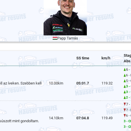
Papp Tamás
Sta
SS time
km/h
Abs
6 -
6 -
5 -
ll az íveken. Szebben kell
10.00km
05:01.7
119.32
3 -
3 -
2 -
7 -
7 -
6 -
14.10km
07:04.8
119.49
súszott mint gondoltam.
3 - 
3 - C