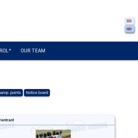
ROL*
OUR TEAM
amp. points
Notice board
/entrant