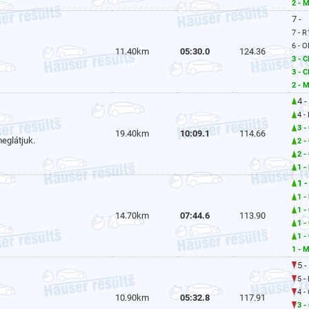
2 - M
7 -
7 - 
6 - 
11.40km
05:30.0
124.36
3 - 
3 - C
2 - M
4 -
4 -
3 -
19.40km
10:09.1
114.66
eglátjuk.
2 -
2 -
1 -
1 -
1 -
1 -
14.70km
07:44.6
113.90
1 -
1 -
1 - M
5 -
5 -
4 -
10.90km
05:32.8
117.91
3 -