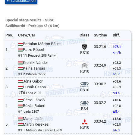
Fin.classification
Special stage results - SSS6
Szőlősardó - Perkupa /3 (6 km)
Pos.
Crew/Car
Class
SS time
Diff.
Bertalan Márton Bálint
03:21.6
107.1
1.
Paizs Róbert
RS10
km/h
#T11
Peugeot 208 Rally4
Krehlik Nándor
+03.3
03:24.9
2.
Kálna Tamás
+03.3
RS10
#T2
Citroën C2R2
Δ1.7
Jóna Gábor
+08.6
03:30.2
3.
Huhák Csaba
+05.3
RS10
#T6
Lada 2107
Δ4.4
Géczi László
+10.6
03:32.2
4.
Búzás Róbert
+02.0
RS4
#4
Lada 2107
Δ5.4
Matej Lázár
+12.6
03:34.2
5.
Martin Kerekes
+02.0
RS10
#T1
Mitsubishi Lancer Evo 9
Δ6.3