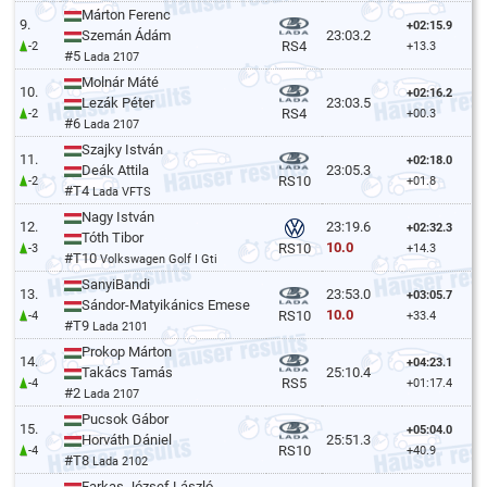
Márton Ferenc
9.
+02:15.9
Szemán Ádám
23:03.2
RS4
-2
+13.3
#5
Lada 2107
Molnár Máté
10.
+02:16.2
Lezák Péter
23:03.5
RS4
-2
+00.3
#6
Lada 2107
Szajky István
11.
+02:18.0
Deák Attila
23:05.3
RS10
-2
+01.8
#T4
Lada VFTS
Nagy István
12.
23:19.6
+02:32.3
Tóth Tibor
10.0
RS10
-3
+14.3
#T10
Volkswagen Golf I Gti
SanyiBandi
13.
23:53.0
+03:05.7
Sándor-Matyikánics Emese
10.0
RS10
-4
+33.4
#T9
Lada 2101
Prokop Márton
14.
+04:23.1
Takács Tamás
25:10.4
RS5
-4
+01:17.4
#2
Lada 2107
Pucsok Gábor
15.
+05:04.0
Horváth Dániel
25:51.3
RS10
-4
+40.9
#T8
Lada 2102
Farkas József László