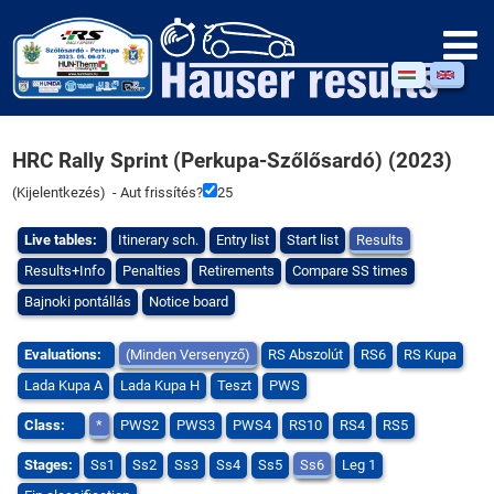
HRC Rally Sprint (Perkupa-Szőlősardó) (2023)
(
Kijelentkezés
) - Aut frissítés?
25
Live tables:
Itinerary sch.
Entry list
Start list
Results
Results+Info
Penalties
Retirements
Compare SS times
Bajnoki pontállás
Notice board
Evaluations:
(Minden Versenyző)
RS Abszolút
RS6
RS Kupa
Lada Kupa A
Lada Kupa H
Teszt
PWS
Class:
*
PWS2
PWS3
PWS4
RS10
RS4
RS5
Stages:
Ss1
Ss2
Ss3
Ss4
Ss5
Ss6
Leg 1