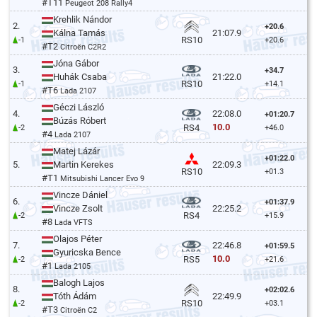
#T11
Peugeot 208 Rally4
Krehlik Nándor
2.
+20.6
Kálna Tamás
21:07.9
RS10
-1
+20.6
#T2
Citroën C2R2
Jóna Gábor
3.
+34.7
Huhák Csaba
21:22.0
RS10
-1
+14.1
#T6
Lada 2107
Géczi László
4.
22:08.0
+01:20.7
Búzás Róbert
10.0
RS4
-2
+46.0
#4
Lada 2107
Matej Lázár
+01:22.0
5.
Martin Kerekes
22:09.3
RS10
+01.3
#T1
Mitsubishi Lancer Evo 9
Vincze Dániel
6.
+01:37.9
Vincze Zsolt
22:25.2
RS4
-2
+15.9
#8
Lada VFTS
Olajos Péter
7.
22:46.8
+01:59.5
Gyuricska Bence
10.0
RS5
-2
+21.6
#1
Lada 2105
Balogh Lajos
8.
+02:02.6
Tóth Ádám
22:49.9
RS10
-2
+03.1
#T3
Citroën C2