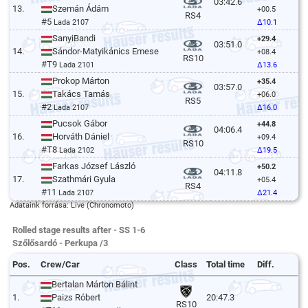
03:42.6
13.
Szemán Ádám
+00.5
RS4
#5
Lada 2107
Δ10.1
SanyiBandi
+29.4
03:51.0
14.
Sándor-Matyikánics Emese
+08.4
RS10
#T9
Lada 2101
Δ13.6
Prokop Márton
+35.4
03:57.0
15.
Takács Tamás
+06.0
RS5
#2
Lada 2107
Δ16.0
Pucsok Gábor
+44.8
04:06.4
16.
Horváth Dániel
+09.4
RS10
#T8
Lada 2102
Δ19.5
Farkas József László
+50.2
04:11.8
17.
Szathmári Gyula
+05.4
RS4
#11
Lada 2107
Δ21.4
Adataink forrása: Live (Chronomoto)
Rolled stage results after - SS 1-6
Szőlősardó - Perkupa /3
Pos.
Crew/Car
Class
Total time
Diff.
Bertalan Márton Bálint
1.
Paizs Róbert
20:47.3
RS10