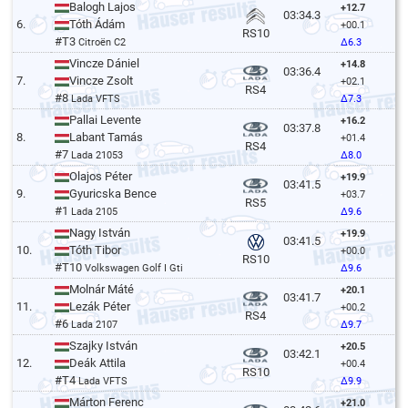
Balogh Lajos
+12.7
03:34.3
6.
Tóth Ádám
+00.1
RS10
#T3
Citroën C2
Δ6.3
Vincze Dániel
+14.8
03:36.4
7.
Vincze Zsolt
+02.1
RS4
#8
Lada VFTS
Δ7.3
Pallai Levente
+16.2
03:37.8
8.
Labant Tamás
+01.4
RS4
#7
Lada 21053
Δ8.0
Olajos Péter
+19.9
03:41.5
9.
Gyuricska Bence
+03.7
RS5
#1
Lada 2105
Δ9.6
Nagy István
+19.9
03:41.5
10.
Tóth Tibor
+00.0
RS10
#T10
Volkswagen Golf I Gti
Δ9.6
Molnár Máté
+20.1
03:41.7
11.
Lezák Péter
+00.2
RS4
#6
Lada 2107
Δ9.7
Szajky István
+20.5
03:42.1
12.
Deák Attila
+00.4
RS10
#T4
Lada VFTS
Δ9.9
Márton Ferenc
+21.0