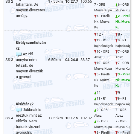
SS 2
17.55km
10:27.7
100.65
takarítani. De
7 - ORB
6 - ORB
nagyon élvezetes
Murva Kupa
Murva Kupa
amúgy.
4 - Pirelli
2 - Pirelli
Nk. Murva
Nk. Murva
Ku
Ku
12 -
8 -
12 - R1
8 - R1
Királyszentistván
bajnokságok
bajnokságo
/2
10 - ORB
7 - ORB
Az idő
Absz.
Absz.
SS 3
annyira nem
6.50km
04:24.8
88.37
10 - ORB
7 - ORB
tetszik, de
Murva Kupa
Murva Kupa
nagyon élveztük
5 - Pirelli
3 - Pirelli
a gyorsot.
Nk. Murva
Nk. Murva
Ku
Ku
11 -
9 -
11 - R1
9 - R1
Kislőtér /2
bajnokságok
bajnokságo
Jobbnak is
9 - ORB
7 - ORB
éreztük mint az
Absz.
Absz.
SS 4
17.55km
10:17.5
102.32
előzőn. Nem
9 - ORB
7 - ORB
tudunk viszont
Murva Kupa
Murva Kupa
gyorsulni.
6 - Pirelli
4 - Pirelli