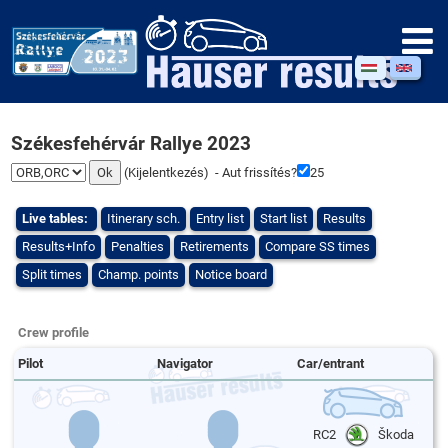
Székesfehérvár Rallye 2023
(
Kijelentkezés
) - Aut frissítés?
25
Live tables:
Itinerary sch.
Entry list
Start list
Results
Results+Info
Penalties
Retirements
Compare SS times
Split times
Champ. points
Notice board
Crew profile
Pilot
Navigator
Car/entrant
RC2
Škoda