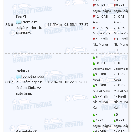
15 - R1
9 - R1
bajnokságok
bajnokságo
Tés /1
12 - ORB
7 - ORB
Nem a mi
Absz.
Absz.
SS 6
11.50km
08:55.1
77.37
pályánk. Nem is
12 - ORB
7 - ORB
élveztem.
Murva Kupa
Murva Kupa
7 - Pirelli
4 - Pirelli
Nk. Murva
Nk. Murva
Ku
Ku
10 -
9 -
10 - R1
9 - R1
bajnokságok
bajnokságo
Iszka /1
9 - ORB
7 - ORB
Lehetne jobb
Absz.
Absz.
SS 7
is. Elsőre egész
16.94km
10:22.1
98.03
9 - ORB
7 - ORB
jól átjöttünk. Az
Murva Kupa
Murva Kupa
autó bírja.
5 - Pirelli
4 - Pirelli
Nk. Murva
Nk. Murva
Ku
Ku
7 -
8 -
7 - R1
8 - R1
bajnokságok
bajnokságo
Várpalota /2
6 - ORB
7 - ORB