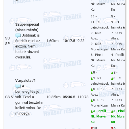
Nk. Murva
Nk. Murva
Ku
Ku
11 -
9 -
11 - R1
9 - R1
Szuperspeciál
bajnokságok
bajnokságo
(nincs mérés)
9 - ORB
7 - ORB
Jobbnak is
SS
Absz.
Absz.
éreztük mint az
1.60km
10:17.5
9.33
SP
9 - ORB
7 - ORB
előzőn. Nem
Murva Kupa
Murva Kupa
tudunk viszont
6 - Pirelli
4 - Pirelli
gyorsulni.
Nk. Murva
Nk. Murva
Ku
Ku
9 -
8 -
9 - R1
8 - R1
Várpalota /1
bajnokságok
bajnokságo
A
8 - ORB
7 - ORB
bemelegítés jó
Absz.
Absz.
SS 5
volt. Ezzel a
10.35km
05:36.5
110.73
8 - ORB
7 - ORB
gumival tesztelni
Murva Kupa
Murva Kupa
kellett volna. De
3 - Pirelli
3 - Pirelli
mindegy.
Nk. Murva
Nk. Murva
Ku
Ku
15 -
9 -