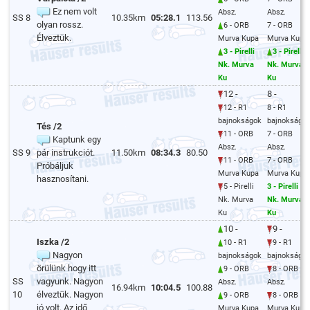
Ez nem volt
Absz.
Absz.
SS 8
10.35km
05:28.1
113.56
olyan rossz.
6 - ORB
7 - ORB
Élveztük.
Murva Kupa
Murva Kupa
3 - Pirelli
3 - Pirelli
Nk. Murva
Nk. Murva
Ku
Ku
12 -
8 -
12 - R1
8 - R1
bajnokságok
bajnokságo
Tés /2
11 - ORB
7 - ORB
Kaptunk egy
Absz.
Absz.
SS 9
pár instrukciót.
11.50km
08:34.3
80.50
11 - ORB
7 - ORB
Próbáljuk
Murva Kupa
Murva Kupa
hasznosítani.
5 - Pirelli
3 - Pirelli
Nk. Murva
Nk. Murva
Ku
Ku
10 -
9 -
Iszka /2
10 - R1
9 - R1
Nagyon
bajnokságok
bajnokságo
örülünk hogy itt
9 - ORB
8 - ORB
SS
vagyunk. Nagyon
Absz.
Absz.
16.94km
10:04.5
100.88
10
élveztük. Nagyon
9 - ORB
8 - ORB
jó volt. Az idő
Murva Kupa
Murva Kupa