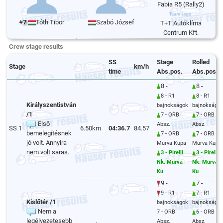
Fabia R5 (Rally2)
#
7
Tóth Tibor
Szabó József
T+T Autóklíma
Centrum Kft.
Crew stage results
SS
Stage
Rolled
Stage
km/h
time
Abs.pos.
Abs.pos.
8 -
8 -
8 - R1
8 - R1
Királyszentistván
bajnokságok
bajnokságo
/1
7 - ORB
7 - ORB
Első
Absz.
Absz.
SS 1
6.50km
04:36.7
84.57
bemelegítésnek
7 - ORB
7 - ORB
jó volt. Annyira
Murva Kupa
Murva Kupa
nem volt saras.
3 - Pirelli
3 - Pirelli
Nk. Murva
Nk. Murva
Ku
Ku
9 -
7 -
9 - R1
7 - R1
Kislőtér /1
bajnokságok
bajnokságo
Nem a
7 - ORB
6 - ORB
legélvezetesebb
Absz.
Absz.