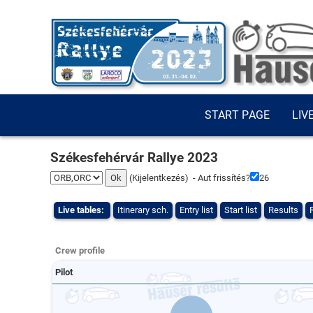
START PAGE
LIV
Székesfehérvár Rallye 2023
(
Kijelentkezés
) - Aut frissítés?
25
Live tables:
Itinerary sch.
Entry list
Start list
Results
Crew profile
Pilot