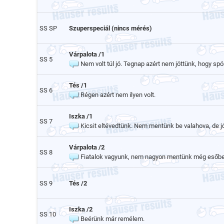
SS SP
Szuperspeciál (nincs mérés)
Várpalota /1
SS 5
Nem volt túl jó. Tegnap azért nem jöttünk, hogy spó
Tés /1
SS 6
Régen azért nem ilyen volt.
Iszka /1
SS 7
Kicsit eltévedtünk. Nem mentünk be valahova, de jó
Várpalota /2
SS 8
Fiatalok vagyunk, nem nagyon mentünk még esőben
SS 9
Tés /2
Iszka /2
SS 10
Beérünk már remélem.