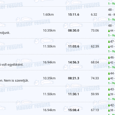
1 - Y
48 -
1.60km
15:11.6
6.32
46 - 
1 - Y
48 -
10.35km
08:30.0
73.06
44 
roljunk.
1 - Y
47 
11.50km
11:03.6
62.39
43 
1 - Y
46 
16.94km
14:56.3
68.04
42 
 volt egyébként.
1 - Y
44 
10.35km
08:21.3
74.33
40 
. Nem is szeretjük.
1 - Y
43 
11.50km
11:30.1
59.99
39 
1 - Y
42 
16.94km
15:08.4
67.13
38 