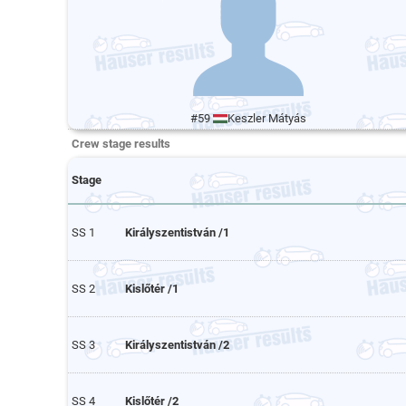
#59
Keszler Mátyás
Crew stage results
Stage
SS 1
Királyszentistván /1
SS 2
Kislőtér /1
SS 3
Királyszentistván /2
SS 4
Kislőtér /2