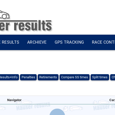
E RESULTS
ARCHIEVE
GPS TRACKING
RACE CONT
Results+Info
Penalties
Retirements
Compare SS times
Split times
Ch
Navigator
Car