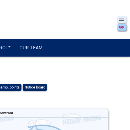
ROL*
OUR TEAM
amp. points
Notice board
/entrant