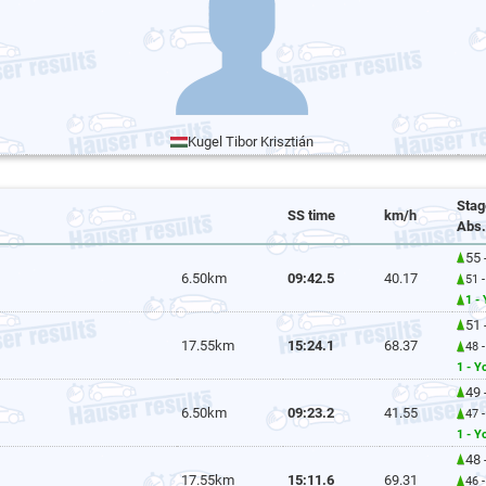
Kugel Tibor Krisztián
Stag
SS time
km/h
Abs.
55 
6.50km
09:42.5
40.17
51 
1 -
51 
17.55km
15:24.1
68.37
48 
1 - Y
49 
6.50km
09:23.2
41.55
47 
1 - Y
48 
17.55km
15:11.6
69.31
46 