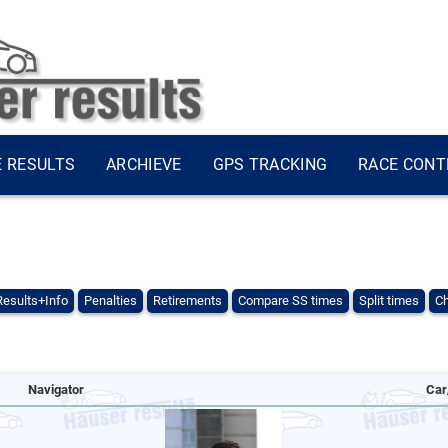
E RESULTS
ARCHIEVE
GPS TRACKING
RACE CONT
Results+Info
Penalties
Retirements
Compare SS times
Split times
Ch
Navigator
Car