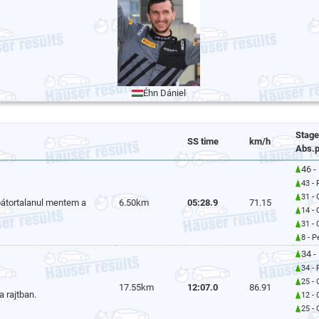
Éhn Dániel
Stage
SS time
km/h
Abs.p
46 -
43 -
31 -
bátortalanul mentem a
6.50km
05:28.9
71.15
14 -
31 -
8 - 
34 -
34 -
25 -
17.55km
12:07.0
86.91
a rajtban.
12 -
25 -