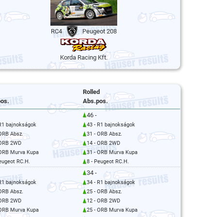
RC4
Peugeot 208
Korda Racing Kft.
Rolled
os.
Abs.pos.
46 -
 R1 bajnokságok
43 - R1 bajnokságok
 ORB Absz.
31 - ORB Absz.
 ORB 2WD
14 - ORB 2WD
 ORB Murva Kupa
31 - ORB Murva Kupa
Peugeot RC.H.
8 - Peugeot RC.H.
34 -
 R1 bajnokságok
34 - R1 bajnokságok
 ORB Absz.
25 - ORB Absz.
 ORB 2WD
12 - ORB 2WD
 ORB Murva Kupa
25 - ORB Murva Kupa