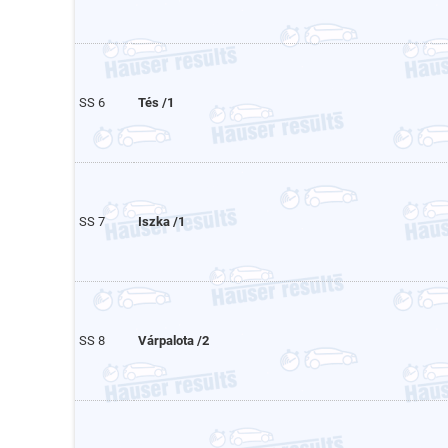
SS 6
Tés /1
SS 7
Iszka /1
SS 8
Várpalota /2