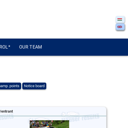
ROL*
OUR TEAM
amp. points
Notice board
/entrant