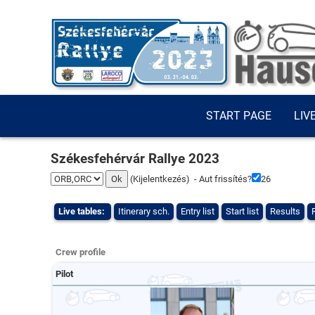
START PAGE
LIV
Székesfehérvár Rallye 2023
(
Kijelentkezés
) - Aut frissítés?
25
Live tables:
Itinerary sch.
Entry list
Start list
Results
Crew profile
Pilot