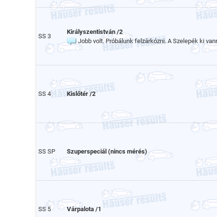
Királyszentistván /2
SS 3
Jobb volt. Próbálunk felzárkózni. A Szelepék ki va
SS 4
Kislőtér /2
SS SP
Szuperspeciál (nincs mérés)
SS 5
Várpalota /1