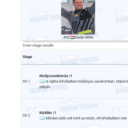
#35
Határ Attila
Crew stage results
Stage
Királyszentistván /1
SS 1
A rajtba lefulladtam kislányos zavaromban. Utána 
pályán.
Kislőtér /1
SS 2
Minden jobb volt mint az elsőn, ott lefulladtam már 