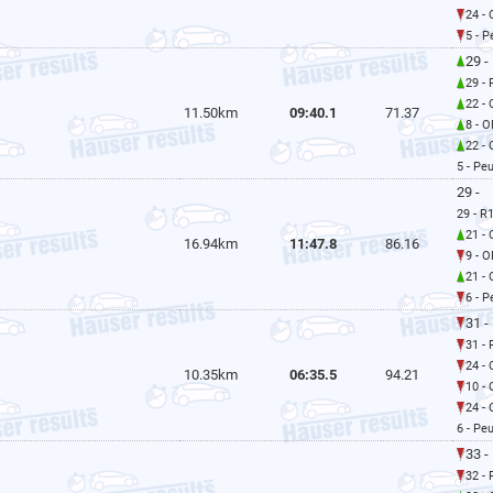
24 -
5 - 
29 -
29 -
22 -
11.50km
09:40.1
71.37
8 - 
22 -
5 - Pe
29 -
29 - R
21 -
16.94km
11:47.8
86.16
9 - 
21 -
6 - 
31 -
31 -
24 -
10.35km
06:35.5
94.21
10 -
24 -
6 - Pe
33 -
32 -