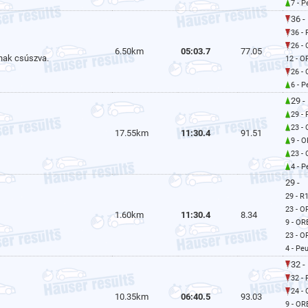
7 - 
36 -
36 -
26 -
6.50km
05:03.7
77.05
nnak csúszva.
12 - 
26 -
6 - 
29 -
29 -
23 -
17.55km
11:30.4
91.51
9 - 
23 -
4 - 
29 -
29 - R
23 - O
1.60km
11:30.4
8.34
9 - O
23 - 
4 - Pe
32 -
32 -
24 -
10.35km
06:40.5
93.03
9 - O