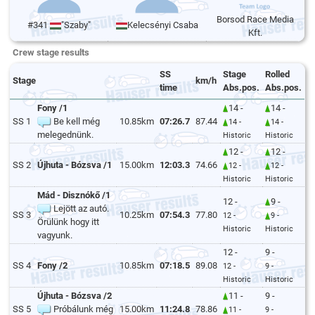
Borsod Race Media
#341
"Szaby"
Kelecsényi Csaba
Kft.
Crew stage results
SS
Stage
Rolled
Stage
km/h
time
Abs.pos.
Abs.pos.
Fony /1
14 -
14 -
SS 1
Be kell még
10.85km
07:26.7
87.44
14 -
14 -
melegednünk.
Historic
Historic
12 -
12 -
SS 2
Újhuta - Bózsva /1
15.00km
12:03.3
74.66
12 -
12 -
Historic
Historic
Mád - Disznókő /1
12 -
9 -
Lejött az autó.
SS 3
10.25km
07:54.3
77.80
12 -
9 -
Örülünk hogy itt
Historic
Historic
vagyunk.
12 -
9 -
SS 4
Fony /2
10.85km
07:18.5
89.08
12 -
9 -
Historic
Historic
Újhuta - Bózsva /2
11 -
9 -
SS 5
Próbálunk még
15.00km
11:24.8
78.86
11 -
9 -