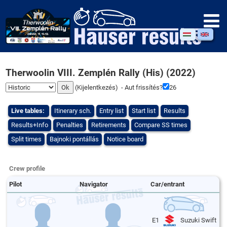
Therwoolin VIII. Zemplén Rally (His) (2022)
(
Kijelentkezés
) - Aut frissítés?
26
Live tables:
Itinerary sch.
Entry list
Start list
Results
Results+Info
Penalties
Retirements
Compare SS times
Split times
Bajnoki pontállás
Notice board
Crew profile
Pilot
Navigator
Car/entrant
E1
Suzuki Swift