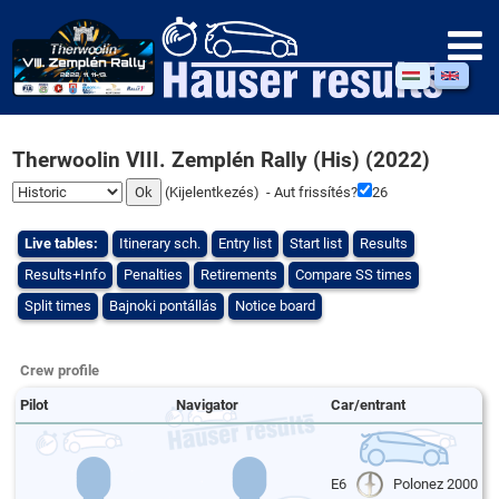
Therwoolin VIII. Zemplén Rally (His) (2022)
(
Kijelentkezés
) - Aut frissítés?
26
Live tables:
Itinerary sch.
Entry list
Start list
Results
Results+Info
Penalties
Retirements
Compare SS times
Split times
Bajnoki pontállás
Notice board
Crew profile
Pilot
Navigator
Car/entrant
E6
Polonez 2000