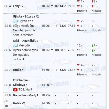
11 -
8 -
SS 4
Fony /2
10.85km
07:14.7
89.86
11 -
8 -
Historic
Historic
Újhuta - Bózsva /2
Ugyan az a
12 -
8 -
SS 5
pálya minősége.
15.00km
11:33.4
77.88
12 -
8 -
Nem lett jobb de
Historic
Historic
nem is romlott.
Mád - Disznókő /2
Működik.
12 -
7 -
SS 6
Gyors nem vagyok.
10.25km
08:08.1
75.60
12 -
7 -
De legalább
Historic
Historic
működik.
14 -
7 -
SS 7
Huták /1
14.50km
11:53.4
73.17
14 -
7 -
Historic
Historic
Erdőbénye -
SS 8
Kőbánya /1
14.20km
-
-
-
-
TC8: kiallt
SS 9
Disznókő - Mád /1
10.25km
-
-
-
-
SS
Huták /2
14.50km
-
-
-
-
10