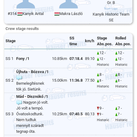
Gr. B
#314
Kanyik Antal
Makra László
Kanyik Historic Team
SE
Crew stage results
SS
Stage
Rolled
Stage
km/h
time
Abs.pos.
Abs.pos.
12 -
12 -
SS 1
Fony /1
10.85km
07:18.4
89.10
12 -
12 -
Historic
Historic
Újhuta - Bózsva /1
8 -
8 -
SS 2
15.00km
11:36.8
77.50
8 -
8 -
Bemelegítésnek
Historic
Historic
tök jó. Sietünk.
Mád - Disznókő /1
Nagyon jó volt.
Jó volt a tempó.
9 -
7 -
SS 3
Óvatoskodtunk.
10.25km
07:40.5
80.13
9 -
7 -
Nem tudtuk
Historic
Historic
mennyit száradt
tegnap óta.