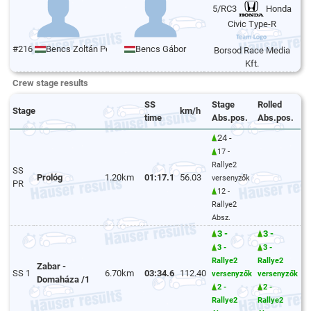
5/RC3
Honda
Civic Type-R
#216
Bencs Zoltán Péter
Bencs Gábor
Borsod Race Media
Kft.
Crew stage results
SS
Stage
Rolled
Stage
km/h
time
Abs.pos.
Abs.pos.
24 -
17 -
Rallye2
SS
Prológ
1.20km
01:17.1
56.03
versenyzők
PR
12 -
Rallye2
Absz.
3 -
3 -
3 -
3 -
Rallye2
Rallye2
Zabar -
SS 1
6.70km
03:34.6
112.40
versenyzők
versenyzők
Domaháza /1
2 -
2 -
Rallye2
Rallye2