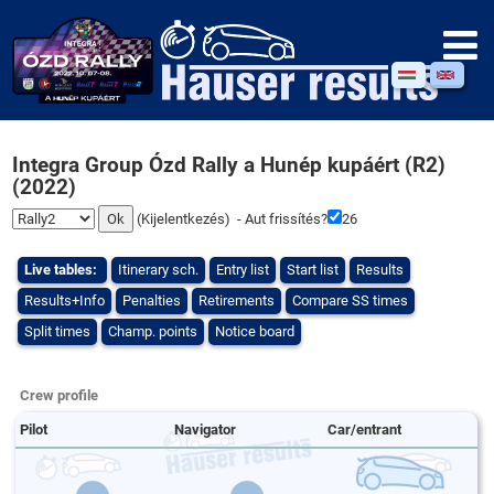
Integra Group Ózd Rally a Hunép kupáért (R2)
(2022)
(
Kijelentkezés
) - Aut frissítés?
26
Live tables:
Itinerary sch.
Entry list
Start list
Results
Results+Info
Penalties
Retirements
Compare SS times
Split times
Champ. points
Notice board
Crew profile
Pilot
Navigator
Car/entrant