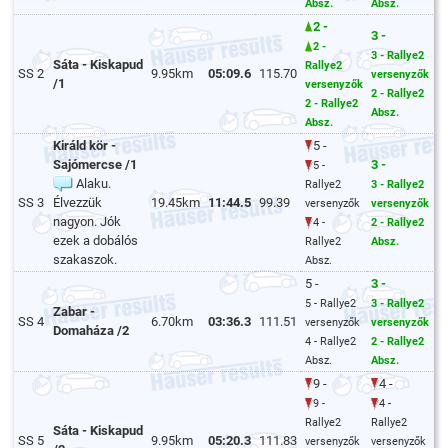
Absz.
Absz.
2 -
3 -
2 -
3 - Rallye2
Sáta - Kiskapud
Rallye2
SS 2
9.95km
05:09.6
115.70
versenyzők
/1
versenyzők
2 - Rallye2
2 - Rallye2
Absz.
Absz.
Királd kör -
5 -
Sajómercse /1
3 -
5 -
Alaku.
Rallye2
3 - Rallye2
SS 3
Élvezzük
19.45km
11:44.5
99.39
versenyzők
versenyzők
nagyon. Jók
4 -
2 - Rallye2
ezek a dobálós
Rallye2
Absz.
szakaszok.
Absz.
5 -
3 -
5 - Rallye2
3 - Rallye2
Zabar -
SS 4
6.70km
03:36.3
111.51
versenyzők
versenyzők
Domaháza /2
4 - Rallye2
2 - Rallye2
Absz.
Absz.
9 -
4 -
9 -
4 -
Rallye2
Rallye2
Sáta - Kiskapud
SS 5
9.95km
05:20.3
111.83
versenyzők
versenyzők