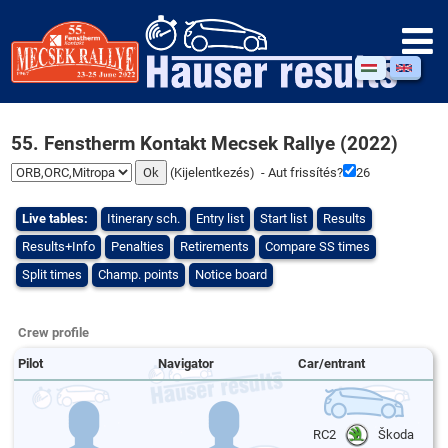
55. Fenstherm Kontakt Mecsek Rallye (2022)
(
Kijelentkezés
) - Aut frissítés?
25
Live tables:
Itinerary sch.
Entry list
Start list
Results
Results+Info
Penalties
Retirements
Compare SS times
Split times
Champ. points
Notice board
Crew profile
Pilot
Navigator
Car/entrant
RC2
Škoda