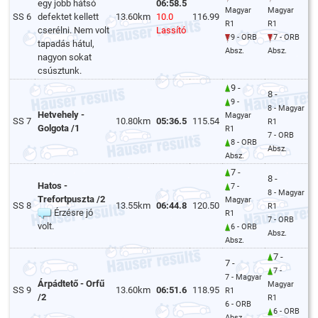
egy jobb hátsó
06:58.5
Magyar
Magyar
SS 6
defektet kellett
13.60km
10.0
116.99
R1
R1
cserélni. Nem volt
Lassító
9 - ORB
7 - ORB
tapadás hátul,
Absz.
Absz.
nagyon sokat
csúsztunk.
9 -
8 -
9 -
8 - Magyar
Hetvehely -
Magyar
SS 7
10.80km
05:36.5
115.54
R1
Golgota /1
R1
7 - ORB
8 - ORB
Absz.
Absz.
7 -
8 -
Hatos -
7 -
8 - Magyar
Trefortpuszta /2
Magyar
SS 8
13.55km
06:44.8
120.50
R1
Érzésre jó
R1
7 - ORB
volt.
6 - ORB
Absz.
Absz.
7 -
7 -
7 -
7 - Magyar
Árpádtető - Orfű
Magyar
SS 9
13.60km
06:51.6
118.95
R1
/2
R1
6 - ORB
6 - ORB
Absz.