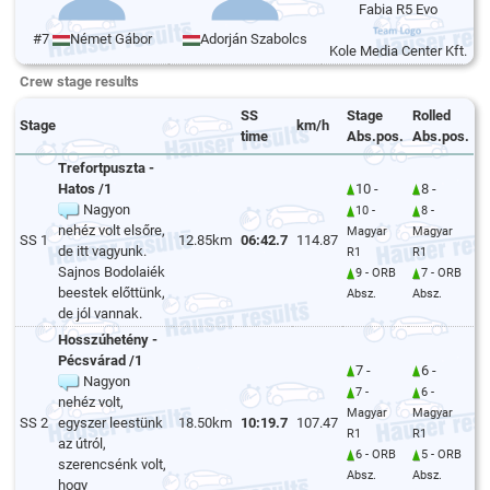
Fabia R5 Evo
#7
Német Gábor
Adorján Szabolcs
Kole Media Center Kft.
Crew stage results
SS
Stage
Rolled
Stage
km/h
time
Abs.pos.
Abs.pos.
Trefortpuszta -
Hatos /1
10 -
8 -
Nagyon
10 -
8 -
nehéz volt elsőre,
Magyar
Magyar
SS 1
12.85km
06:42.7
114.87
de itt vagyunk.
R1
R1
Sajnos Bodolaiék
9 - ORB
7 - ORB
beestek előttünk,
Absz.
Absz.
de jól vannak.
Hosszúhetény -
Pécsvárad /1
7 -
6 -
Nagyon
7 -
6 -
nehéz volt,
Magyar
Magyar
SS 2
egyszer leestünk
18.50km
10:19.7
107.47
R1
R1
az útról,
6 - ORB
5 - ORB
szerencsénk volt,
Absz.
Absz.
hogy