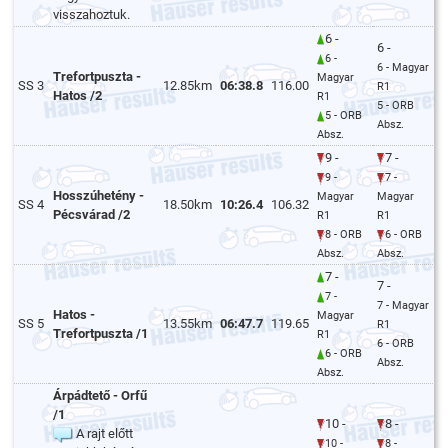
visszahoztuk.
6 -
6 -
6 -
6 - Magyar
Trefortpuszta -
Magyar
SS 3
12.85km
06:38.8
116.00
R1
Hatos /2
R1
5 - ORB
5 - ORB
Absz.
Absz.
9 -
7 -
9 -
7 -
Hosszúhetény -
Magyar
Magyar
SS 4
18.50km
10:26.4
106.32
Pécsvárad /2
R1
R1
8 - ORB
6 - ORB
Absz.
Absz.
7 -
7 -
7 -
7 - Magyar
Hatos -
Magyar
SS 5
13.55km
06:47.7
119.65
R1
Trefortpuszta /1
R1
6 - ORB
6 - ORB
Absz.
Absz.
Árpádtető - Orfű
/1
10 -
8 -
A rajt előtt
10 -
8 -