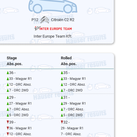
P12
Citroën C2 R2
Inter Europe Team Kft.
Stage
Rolled
Abs.pos.
Abs.pos.
36 -
35 -
33 - Magyar R1
33 - Magyar R1
12 - ORC Absz.
12 - ORC Absz.
7 - ORC 2WD
7 - ORC 2WD
29 -
31 -
27 - Magyar R1
29 - Magyar R1
7 - ORC Absz.
7 - ORC Absz.
5 - ORC 2WD
5 - ORC 2WD
39 -
32 -
36 - Magyar R1
29 - Magyar R1
12 - ORC Absz.
7 - ORC Absz.