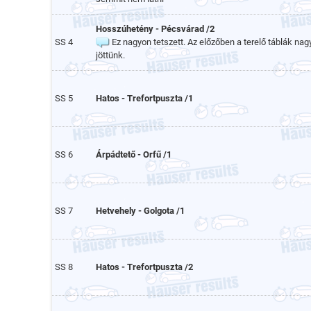
Hosszúhetény - Pécsvárad /2
SS 4
Ez nagyon tetszett. Az előzőben a terelő táblák nagy
jöttünk.
SS 5
Hatos - Trefortpuszta /1
SS 6
Árpádtető - Orfű /1
SS 7
Hetvehely - Golgota /1
SS 8
Hatos - Trefortpuszta /2