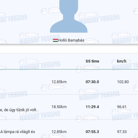
Holló Barnabás
SS time
km/h
12.85km
07:30.0
102.80
18.50km
11:29.4
96.61
 de úgy tűnik jó volt.
A lámpa rá világít és
12.85km
07:55.3
97.33