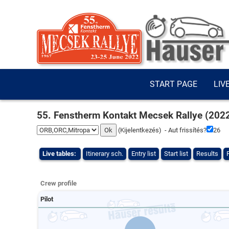
START PAGE
LIV
55. Fenstherm Kontakt Mecsek Rallye (202
(
Kijelentkezés
) - Aut frissítés?
25
Live tables:
Itinerary sch.
Entry list
Start list
Results
Crew profile
Pilot