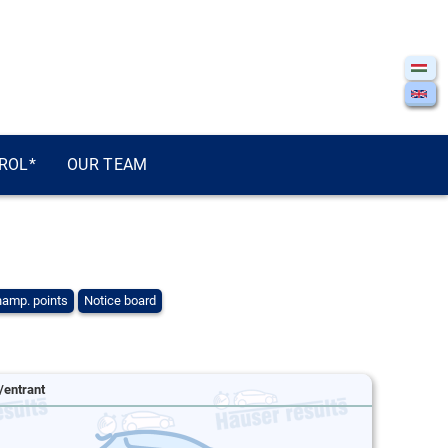
ROL*
OUR TEAM
amp. points
Notice board
/entrant