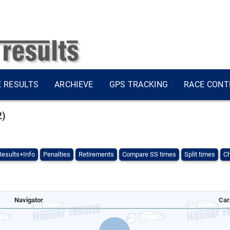
E RESULTS
ARCHIEVE
GPS TRACKING
RACE CONT
2)
Results+Info
Penalties
Retirements
Compare SS times
Split times
Ch
Navigator
Car