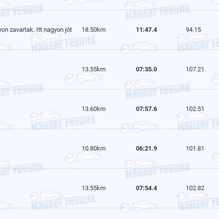
on zavartak. Itt nagyon jót
18.50km
11:47.4
94.15
13.55km
07:35.0
107.21
13.60km
07:57.6
102.51
10.80km
06:21.9
101.81
13.55km
07:54.4
102.82