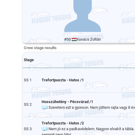
#50
Kovács Zoltán
Crew stage results
Stage
SS 1
Trefortpuszta - Hatos /1
Hosszúhetény - Pécsvárad /1
SS 2
Szeretem ezt a gyorson. Nem jöttem rajta vagy 8 éve,
Trefortpuszta - Hatos /2
SS 3
Nem jó ez a padkavédelem. Nagyon elvakít a tábla. 
semmit nem látni