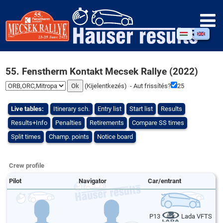
55. Fenstherm Kontakt Mecsek Rallye (2022)
(
Kijelentkezés
) - Aut frissítés?
25
Live tables:
Itinerary sch.
Entry list
Start list
Results
Results+Info
Penalties
Retirements
Compare SS times
Split times
Champ. points
Notice board
Crew profile
Pilot
Navigator
Car/entrant
P13
Lada VFTS