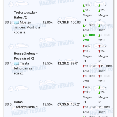
33 -
35 -
30 -
32 -
Trefortpuszta -
Magyar
Magyar
Hatos /2
R1
R1
SS 3
Most jó
12.85km
07:38.8
100.83
7 - ORC
9 - ORC
minden. Most jó a
Absz.
Absz.
kocsi is.
3 - ORC
6 - ORC
2WD
2WD
40 -
38 -
37 -
35 -
Hosszúhetény -
Magyar
Magyar
Pécsvárad /2
R1
R1
SS 4
Tiszta
18.50km
12:28.2
89.01
13 - ORC
11 - ORC
felhordás az
Absz.
Absz.
egész.
8 - ORC
8 - ORC
2WD
2WD
43 -
36 -
39 -
33 -
Magyar
Magyar
Hatos -
R1
R1
SS 5
13.55km
07:35.0
107.21
Trefortpuszta /1
18 - ORC
11 - ORC
Absz.
Absz.