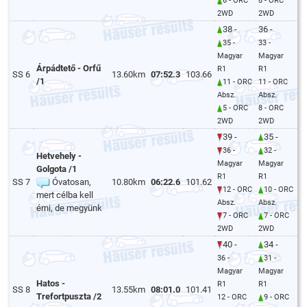
6 - ORC
8 - ORC
2WD
2WD
38 -
36 -
35 -
33 -
Magyar
Magyar
Árpádtető - Orfű
R1
R1
SS 6
13.60km
07:52.3
103.66
/1
11 - ORC
11 - ORC
Absz.
Absz.
5 - ORC
8 - ORC
2WD
2WD
39 -
35 -
36 -
32 -
Hetvehely -
Magyar
Magyar
Golgota /1
R1
R1
SS 7
Óvatosan,
10.80km
06:22.6
101.62
12 - ORC
10 - ORC
mert célba kell
Absz.
Absz.
érni, de megyünk
7 - ORC
7 - ORC
2WD
2WD
40 -
34 -
36 -
31 -
Magyar
Magyar
Hatos -
R1
R1
SS 8
13.55km
08:01.0
101.41
Trefortpuszta /2
12 - ORC
9 - ORC