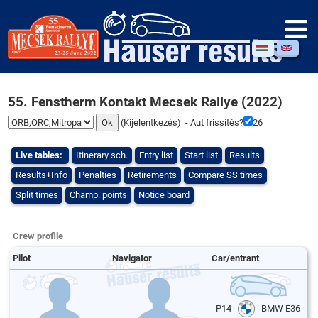
55. Fenstherm Kontakt Mecsek Rallye (2022)
(
Kijelentkezés
) - Aut frissítés?
25
Live tables:
Itinerary sch.
Entry list
Start list
Results
Results+Info
Penalties
Retirements
Compare SS times
Split times
Champ. points
Notice board
Crew profile
Pilot
Navigator
Car/entrant
P14
BMW E36