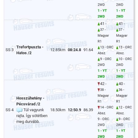
2WD
2WD
1 - YT
1 - YT
2WD
2WD
41 -
41 -
37 -
37 -
Magyar
Magyar
R1
R1
Trefortpuszta -
13 - ORC
13 - ORC
SS 3
12.85km
08:24.8
91.64
Hatos /2
Absz.
Absz.
9 - ORC
10 - ORC
2WD
2WD
1 - YT
1 - YT
2WD
2WD
42 -
40 -
38 -
36 -
Magyar
Magyar
Hosszúhetény -
R1
R1
Pécsvárad /2
14 - ORC
12 - ORC
SS 4
Túl vagyunk
18.50km
12:50.9
86.39
Absz.
Absz.
rajta. Így sötétben
9 - ORC
9 - ORC
meg durvább.
2WD
2WD
1 - YT
1 - YT
2WD
2WD