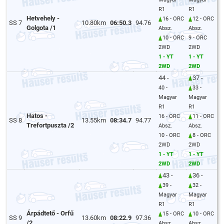
R1
R1
Hetvehely -
16 - ORC
12 - ORC
SS 7
10.80km
06:50.3
94.76
Golgota /1
Absz.
Absz.
10 - ORC
9 - ORC
2WD
2WD
1 - YT
1 - YT
2WD
2WD
44 -
37 -
40 -
33 -
Magyar
Magyar
R1
R1
Hatos -
16 - ORC
11 - ORC
SS 8
13.55km
08:34.7
94.77
Trefortpuszta /2
Absz.
Absz.
10 - ORC
8 - ORC
2WD
2WD
1 - YT
1 - YT
2WD
2WD
43 -
36 -
39 -
32 -
Magyar
Magyar
R1
R1
Árpádtető - Orfű
15 - ORC
10 - ORC
SS 9
13.60km
08:22.9
97.36
/2
Absz.
Absz.