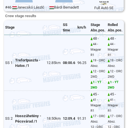
#46
Janecskó László
Bárdi Bernadett
Full Autó SE
Crew stage results
SS
Stage
Rolled
Stage
km/h
time
Abs.pos.
Abs.pos.
48 -
48 -
44 -
44 -
Magyar
Magyar
R1
R1
Trefortpuszta -
19 - ORC
19 - ORC
SS 1
12.85km
08:00.6
96.25
Hatos /1
Absz.
Absz.
12 - ORC
12 - ORC
2WD
2WD
1 - YT
1 - YT
2WD
2WD
45 -
45 -
41 -
41 -
Magyar
Magyar
R1
R1
Hosszúhetény -
17 - ORC
17 - ORC
SS 2
18.50km
12:09.4
91.31
Pécsvárad /1
Absz.
Absz.
12 - ORC
12 - ORC