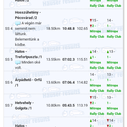
Hatos /2
Mitropa
Mitropa
Rally Club
Rally Club
Hosszúhetény -
Pécsvárad /2
15 -
14 -
A végén már
2 -
1 -
SS 4
semmit nem
18.50km
10:48.8
102.65
Mitropa
Mitropa
láttunk.
Rally Club
Rally Club
Belementünk a
ködbe.
Hatos -
14 -
13 -
Trefortpuszta /1
1 -
1 -
SS 5
13.55km
07:02.3
115.51
Minden oké
Mitropa
Mitropa
volt.
Rally Club
Rally Club
14 -
13 -
Árpádtető - Orfű
1 -
1 -
SS 6
13.60km
07:06.4
114.82
/1
Mitropa
Mitropa
Rally Club
Rally Club
15 -
13 -
Hetvehely -
2 -
1 -
SS 7
10.80km
05:43.5
113.19
Golgota /1
Mitropa
Mitropa
Rally Club
Rally Club
14 -
14 -
Hatos -
2 -
2 -