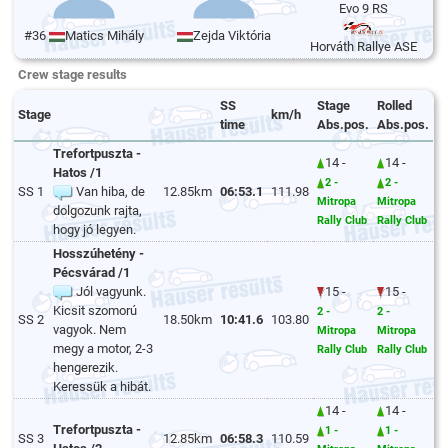
Evo 9 RS
#36
Matics Mihály
Zejda Viktória
Horváth Rallye ASE
Crew stage results
SS
Stage
Rolled
Stage
km/h
time
Abs.pos.
Abs.pos.
Trefortpuszta -
14 -
14 -
Hatos /1
2 -
2 -
SS 1
Van hiba, de
12.85km
06:53.1
111.98
Mitropa
Mitropa
dolgozunk rajta,
Rally Club
Rally Club
hogy jó legyen.
Hosszúhetény -
Pécsvárad /1
Jól vagyunk.
15 -
15 -
Kicsit szomorú
2 -
2 -
SS 2
18.50km
10:41.6
103.80
vagyok. Nem
Mitropa
Mitropa
megy a motor, 2-3
Rally Club
Rally Club
hengerezik.
Keressük a hibát.
14 -
14 -
Trefortpuszta -
1 -
1 -
SS 3
12.85km
06:58.3
110.59