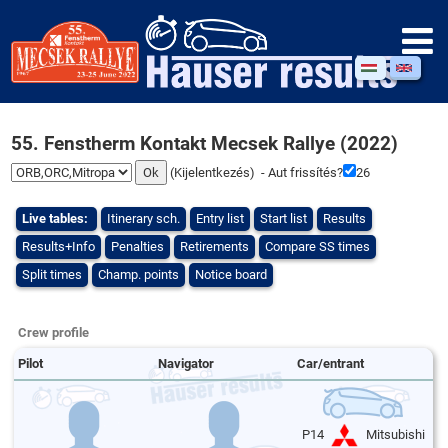
55. Fenstherm Kontakt Mecsek Rallye (2022)
(
Kijelentkezés
) - Aut frissítés?
26
Live tables:
Itinerary sch.
Entry list
Start list
Results
Results+Info
Penalties
Retirements
Compare SS times
Split times
Champ. points
Notice board
Crew profile
Pilot
Navigator
Car/entrant
P14
Mitsubishi