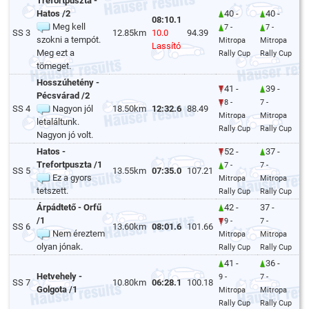
Trefortpuszta -
Hatos /2
40 -
40 -
08:10.1
Meg kell
7 -
7 -
SS 3
12.85km
10.0
94.39
szokni a tempót.
Mitropa
Mitropa
Lassító
Meg ezt a
Rally Cup
Rally Cup
tömeget.
Hosszúhetény -
41 -
39 -
Pécsvárad /2
8 -
7 -
SS 4
Nagyon jól
18.50km
12:32.6
88.49
Mitropa
Mitropa
letaláltunk.
Rally Cup
Rally Cup
Nagyon jó volt.
Hatos -
52 -
37 -
Trefortpuszta /1
7 -
7 -
SS 5
13.55km
07:35.0
107.21
Ez a gyors
Mitropa
Mitropa
tetszett.
Rally Cup
Rally Cup
Árpádtető - Orfű
42 -
37 -
/1
9 -
7 -
SS 6
13.60km
08:01.6
101.66
Nem éreztem
Mitropa
Mitropa
olyan jónak.
Rally Cup
Rally Cup
41 -
36 -
Hetvehely -
9 -
7 -
SS 7
10.80km
06:28.1
100.18
Golgota /1
Mitropa
Mitropa
Rally Cup
Rally Cup