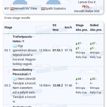
Lancer Evo X
#31
Németh"8V" Péter
Späth Szabolcs
Horváth Rallye ASE
Crew stage results
SS
Stage
Rolled
Stage
km/h
time
Abs.pos.
Abs.pos.
Trefortpuszta -
Hatos /1
47 -
47 -
Egy
9 -
9 -
SS 1
gyerekkori álmom
12.85km
07:53.1
97.78
Mitropa
Mitropa
teljesül ezzel a
Rally Cup
Rally Cup
kocsival. Nagyon
boldog vagyok.
Hosszúhetény -
Pécsvárad /1
Nem sikerült.
44 -
43 -
Tanuljuk a kocsit.
9 -
9 -
SS 2
18.50km
12:08.2
91.46
Nem szeretem
Mitropa
Mitropa
ezt a pályát sem.
Rally Cup
Rally Cup
Tanuljuk a kocsit
is.