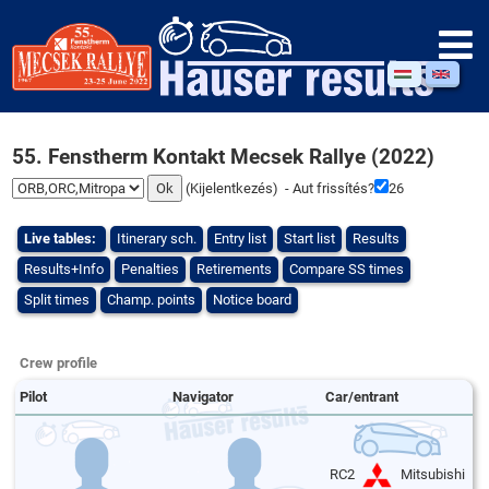
55. Fenstherm Kontakt Mecsek Rallye (2022)
(
Kijelentkezés
) - Aut frissítés?
25
Live tables:
Itinerary sch.
Entry list
Start list
Results
Results+Info
Penalties
Retirements
Compare SS times
Split times
Champ. points
Notice board
Crew profile
Pilot
Navigator
Car/entrant
RC2
Mitsubishi