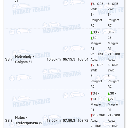
/1
6 - ORB
6 - ORB
2WD
2WD
5 -
5 -
Peugeot
Peugeot
RC
RC
33 -
31 -
30 -
28 -
Magyar
Magyar
R1
R1
22 - ORB
21 - ORB
Hetvehely -
SS 7
10.80km
06:15.5
103.54
Absz.
Absz.
Golgota /1
7 - ORB
6 - ORB
2WD
2WD
5 -
5 -
Peugeot
Peugeot
RC
RC
34 -
30 -
31 -
27 -
Magyar
Magyar
R1
R1
23 - ORB
21 - ORB
Hatos -
SS 8
13.55km
07:50.3
103.72
Absz.
Absz.
Trefortpuszta /2
7 - ORB
6 - ORB