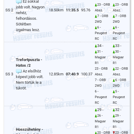
Ez sokkal
23 - ORB
23 - ORB
jobb volt. Nagyon
SS 2
18.50km
11:35.5
95.76
Absz.
Absz.
nehéz,
7 - ORB
7 - ORB
felhordásos.
2WD
2WD
Sötétben
6 -
6 -
izgalmas lesz.
Peugeot
Peugeot
RC
RC
34 -
33 -
31 -
30 -
Magyar
Magyar
Trefortpuszta -
R1
R1
Hatos /2
23 - ORB
22 - ORB
Az elsőhöz
SS 3
12.85km
07:40.9
100.37
Absz.
Absz.
képest jobb volt.
7 - ORB
6 - ORB
Nem törtük le a
2WD
2WD
tükröt.
6 -
5 -
Peugeot
Peugeot
RC
RC
29 -
32 -
26 -
29 -
Magyar
Magyar
R1
R1
Hosszúhetény -
20 - ORB
23 - ORB