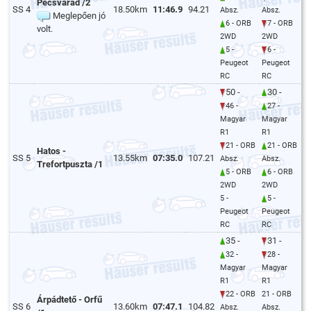
Pécsvárad /2
SS 4
18.50km
11:46.9
94.21
Absz.
Absz.
Meglepően jó
6 - ORB
7 - ORB
volt.
2WD
2WD
5 -
6 -
Peugeot
Peugeot
RC
RC
50 -
30 -
46 -
27 -
Magyar
Magyar
R1
R1
21 - ORB
21 - ORB
Hatos -
SS 5
13.55km
07:35.0
107.21
Absz.
Absz.
Trefortpuszta /1
5 - ORB
6 - ORB
2WD
2WD
5 -
5 -
Peugeot
Peugeot
RC
RC
35 -
31 -
32 -
28 -
Magyar
Magyar
R1
R1
22 - ORB
21 - ORB
Árpádtető - Orfű
SS 6
13.60km
07:47.1
104.82
Absz.
Absz.