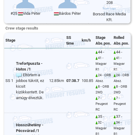
208
#25
Vida Péter
Bárdos Péter
Borsod Race Media
Kft.
Crew stage results
SS
Stage
Rolled
Stage
km/h
time
Abs.pos.
Abs.pos.
44 -
44 -
41 -
41 -
Trefortpuszta -
Magyar
Magyar
Hatos /1
R1
R1
Eltörtem a
24 - ORB
24 - ORB
SS 1
jobbos tükröt, ez
12.85km
07:38.7
100.85
Absz.
Absz.
kicsit
8 - ORB
8 - ORB
kizökkentett. De
2WD
2WD
amúgy élveztük.
7 -
7 -
Peugeot
Peugeot
RC
RC
35 -
37 -
32 -
34 -
Hosszúhetény -
Magyar
Magyar
Pécsvárad /1
R1
R1