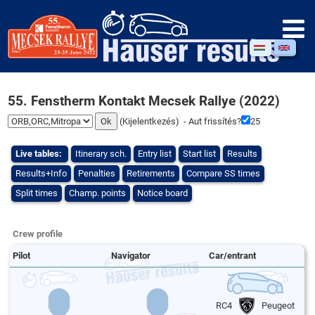
55. Fenstherm Kontakt Mecsek Rallye (2022)
(
Kijelentkezés
) - Aut frissítés?
25
Live tables:
Itinerary sch.
Entry list
Start list
Results
Results+Info
Penalties
Retirements
Compare SS times
Split times
Champ. points
Notice board
Crew profile
Pilot
Navigator
Car/entrant
RC4
Peugeot