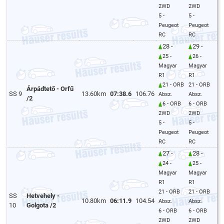
2WD
2WD
5 -
5 -
Peugeot
Peugeot
RC
RC
28 -
29 -
25 -
26 -
Magyar
Magyar
R1
R1
21 - ORB
21 - ORB
Árpádtető - Orfű
SS 9
13.60km
07:38.6
106.76
Absz.
Absz.
/2
6 - ORB
6 - ORB
2WD
2WD
5 -
5 -
Peugeot
Peugeot
RC
RC
27 -
28 -
24 -
25 -
Magyar
Magyar
R1
R1
21 - ORB
21 - ORB
SS
Hetvehely -
10.80km
06:11.9
104.54
Absz.
Absz.
10
Golgota /2
6 - ORB
6 - ORB
2WD
2WD