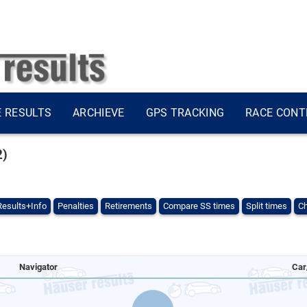
E RESULTS
ARCHIEVE
GPS TRACKING
RACE CONT
2)
Results+Info
Penalties
Retirements
Compare SS times
Split times
Ch
Navigator
Car