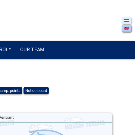
ROL*
OUR TEAM
amp. points
Notice board
/entrant