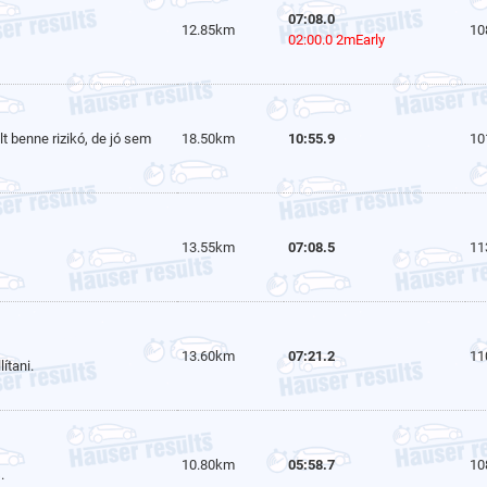
07:08.0
12.85km
10
02:00.0 2mEarly
t benne rizikó, de jó sem
18.50km
10:55.9
10
13.55km
07:08.5
11
13.60km
07:21.2
11
ítani.
10.80km
05:58.7
10
.