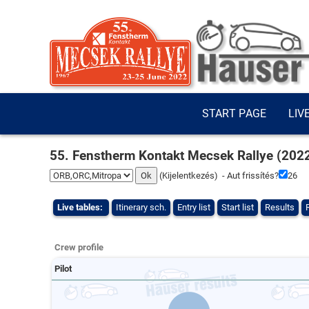
START PAGE
LIV
55. Fenstherm Kontakt Mecsek Rallye (202
(
Kijelentkezés
) - Aut frissítés?
25
Live tables:
Itinerary sch.
Entry list
Start list
Results
Crew profile
Pilot