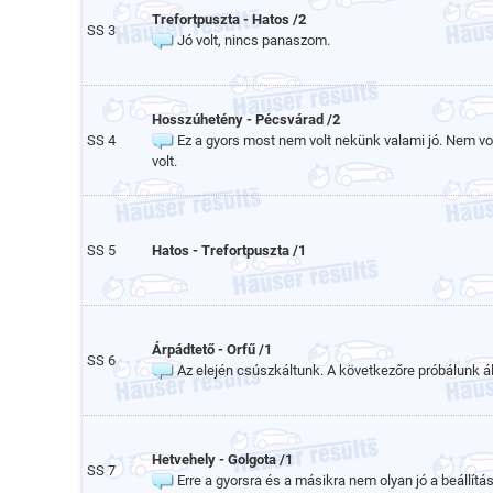
Trefortpuszta - Hatos /2
SS 3
Jó volt, nincs panaszom.
Hosszúhetény - Pécsvárad /2
SS 4
Ez a gyors most nem volt nekünk valami jó. Nem vol
volt.
SS 5
Hatos - Trefortpuszta /1
Árpádtető - Orfű /1
SS 6
Az elején csúszkáltunk. A következőre próbálunk áll
Hetvehely - Golgota /1
SS 7
Erre a gyorsra és a másikra nem olyan jó a beállítás