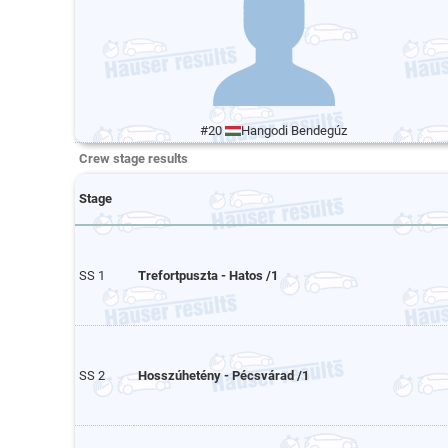
#20
Hangodi Bendegúz
Crew stage results
Stage
SS 1
Trefortpuszta - Hatos /1
SS 2
Hosszúhetény - Pécsvárad /1