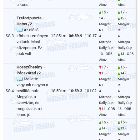
a kocsi.
Absz.
Absz.
15 -
17 -
Trefortpuszta -
14 -
15 -
Hatos /2
Magyar
Magyar
Az előző
R1
R1
SS 3
körben keményen
12.85km
06:59.9
110.17
4 -
4 -
voltunk. Most
Mitropa
Mitropa
közepesen. Ez
Rally Cup
Rally Cup
jobb volt.
13 - ORB
13 - ORB
Absz.
Absz.
Hosszúhetény -
17 -
16 -
Pécsvárad /2
15 -
14 -
Mellette
Magyar
Magyar
vagyunk nagyon a
R1
R1
SS 4
beállításnak.
18.50km
10:59.3
101.02
4 -
4 -
Megyünk a
Mitropa
Mitropa
szervizbe, és
Rally Cup
Rally Cup
megnézzük mi
14 - ORB
13 - ORB
lenne jó.
Absz.
Absz.
16 -
15 -
14 -
13 -
Magyar
Magyar