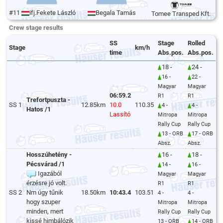
#11
ifj.Fekete László
Begala Tamás
Tomee Transped Kft.
Crew stage results
SS
Stage
Rolled
Stage
km/h
time
Abs.pos.
Abs.pos.
18 -
24 -
16 -
22 -
Magyar
Magyar
06:59.2
R1
R1
Trefortpuszta -
SS 1
12.85km
10.0
110.35
4 -
4 -
Hatos /1
Lassító
Mitropa
Mitropa
Rally Cup
Rally Cup
13 - ORB
17 - ORB
Absz.
Absz.
Hosszúhetény -
16 -
18 -
Pécsvárad /1
14 -
16 -
Igazából
Magyar
Magyar
érzésre jó volt.
R1
R1
SS 2
Nm úgy tűnik
18.50km
10:43.4
103.51
4 -
4 -
hogy szuper
Mitropa
Mitropa
minden, mert
Rally Cup
Rally Cup
kissé himbálózik
13 - ORB
14 - ORB