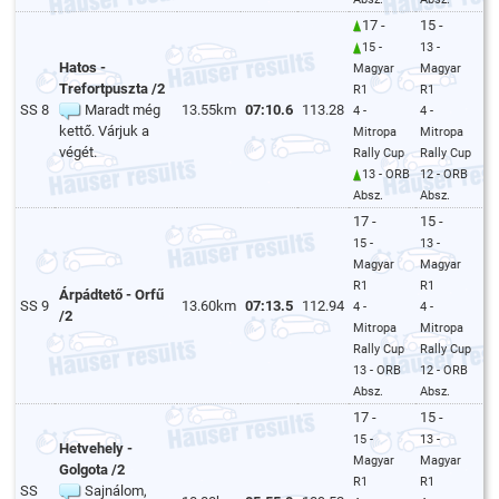
17 -
15 -
15 -
13 -
Hatos -
Magyar
Magyar
Trefortpuszta /2
R1
R1
SS 8
Maradt még
13.55km
07:10.6
113.28
4 -
4 -
kettő. Várjuk a
Mitropa
Mitropa
végét.
Rally Cup
Rally Cup
13 - ORB
12 - ORB
Absz.
Absz.
17 -
15 -
15 -
13 -
Magyar
Magyar
R1
R1
Árpádtető - Orfű
SS 9
13.60km
07:13.5
112.94
4 -
4 -
/2
Mitropa
Mitropa
Rally Cup
Rally Cup
13 - ORB
12 - ORB
Absz.
Absz.
17 -
15 -
15 -
13 -
Hetvehely -
Magyar
Magyar
Golgota /2
R1
R1
SS
Sajnálom,