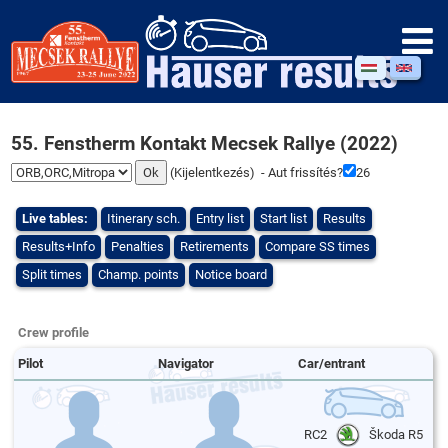
55. Fenstherm Kontakt Mecsek Rallye (2022)
(
Kijelentkezés
) - Aut frissítés?
25
Live tables:
Itinerary sch.
Entry list
Start list
Results
Results+Info
Penalties
Retirements
Compare SS times
Split times
Champ. points
Notice board
Crew profile
Pilot
Navigator
Car/entrant
RC2
Škoda R5