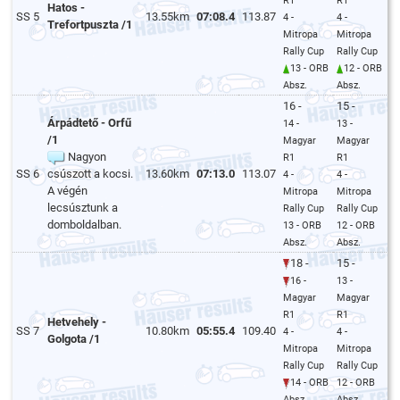
R1
R1
Hatos -
SS 5
13.55km
07:08.4
113.87
4 -
4 -
Trefortpuszta /1
Mitropa
Mitropa
Rally Cup
Rally Cup
13 - ORB
12 - ORB
Absz.
Absz.
16 -
15 -
Árpádtető - Orfű
14 -
13 -
/1
Magyar
Magyar
Nagyon
R1
R1
SS 6
csúszott a kocsi.
13.60km
07:13.0
113.07
4 -
4 -
A végén
Mitropa
Mitropa
lecsúsztunk a
Rally Cup
Rally Cup
domboldalban.
13 - ORB
12 - ORB
Absz.
Absz.
18 -
15 -
16 -
13 -
Magyar
Magyar
R1
R1
Hetvehely -
SS 7
10.80km
05:55.4
109.40
4 -
4 -
Golgota /1
Mitropa
Mitropa
Rally Cup
Rally Cup
14 - ORB
12 - ORB
Absz.
Absz.