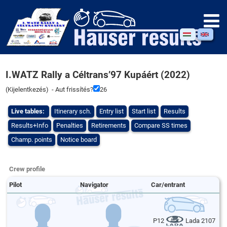
I.WATZ Rally a Céltrans’97 Kupáért (2022)
(
Kijelentkezés
) - Aut frissítés?
26
Live tables:
Itinerary sch.
Entry list
Start list
Results
Results+Info
Penalties
Retirements
Compare SS times
Champ. points
Notice board
Crew profile
Pilot
Navigator
Car/entrant
P12
Lada 2107