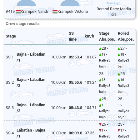
Borsod Race Media
#419
Krámpek Nándor
Krámpek Viktória
Kft.
Crew stage results
SS
Stage
Rolled
Stage
km/h
time
Abs.pos.
Abs.pos.
28 -
27 -
Bajna - Lábatlan
19 -
18 -
SS 1
10.00km
05:53.4
101.87
/1
Rallye3
Rallye3
bajn.
bajn.
28 -
25 -
Bajna - Lábatlan
18 -
16 -
SS 2
10.00km
05:55.6
101.24
/2
Rallye3
Rallye3
bajn.
bajn.
25 -
25 -
Bajna - Lábatlan
15 -
16 -
SS 3
10.00km
05:43.8
104.71
/3
Rallye3
Rallye3
bajn.
bajn.
26 -
25 -
Lábatlan - Bajna
17 -
17 -
SS 4
10.00km
06:09.8
97.35
/1
Rallye3
Rallye3