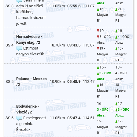
Semmi nem
Absz.
Absz.
SS 3
adta ki az előző
11.05km
05:55.6
111.87
12 -
21 -
körökben,
Magyar
Magyar
harmadik viszont
R1
R1
jó volt.
19 -
18 -
Hernádvécse -
5 - ORC
4 - ORC
Kányi elág. /2
Absz.
Absz.
SS 4
18.78km
09:43.5
115.87
Ezt most
19 -
18 -
nagyon élveztük.
Magyar
Magyar
R1
R1
16 -
18 -
3 - ORC
4 - ORC
Rakaca - Meszes
Absz.
Absz.
SS 5
10.90km
05:48.9
112.47
/2
16 -
18 -
Magyar
Magyar
R1
R1
16 -
17 -
Bódvalenke -
3 - ORC
3 - ORC
Viszló /2
Absz.
Absz.
SS 6
Elmelegedett
11.05km
05:47.4
114.51
16 -
17 -
a gumink.
Magyar
Magyar
Élveztük.
R1
R1