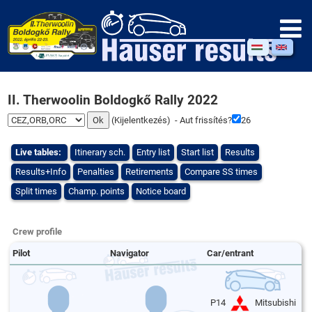
II. Therwoolin Boldogkő Rally 2022
(
Kijelentkezés
) - Aut frissítés?
26
Live tables:
Itinerary sch.
Entry list
Start list
Results
Results+Info
Penalties
Retirements
Compare SS times
Split times
Champ. points
Notice board
Crew profile
Pilot
Navigator
Car/entrant
P14
Mitsubishi