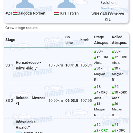
Evolution
#24
Galgóczi Norbert
Turai István
WIN-CAR Fényezés
Kft.
Crew stage results
SS
Stage
Rolled
Stage
km/h
time
Abs.pos.
Abs.pos.
30 -
30 -
12 - ORC
12 - ORC
Hernádvécse -
Absz.
Absz.
SS 1
18.78km
10:41.8
105.34
Kányi elág. /1
30 -
30 -
Magyar
Magyar
R1
R1
18 -
26 -
4 - ORC
10 - ORC
Rakaca - Meszes
Absz.
Absz.
SS 2
10.90km
06:03.5
107.95
/1
18 -
26 -
Magyar
Magyar
R1
R1
Bódvalenke -
12 -
21 -
Viszló /1
2 - ORC
6 - ORC