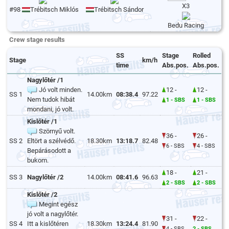
X3
#98
Trébitsch Miklós
Trébitsch Sándor
Bedu Racing
Crew stage results
SS
Stage
Rolled
Stage
km/h
time
Abs.pos.
Abs.pos.
Nagylőtér /1
Jó volt minden.
12 -
12 -
SS 1
14.00km
08:38.4
97.22
Nem tudok hibát
1 - SBS
1 - SBS
mondani, jó volt.
Kislőtér /1
Szörnyű volt.
36 -
26 -
SS 2
Eltört a szélvédő.
18.30km
13:18.7
82.48
6 - SBS
4 - SBS
Bepárásodott a
bukom.
18 -
21 -
SS 3
Nagylőtér /2
14.00km
08:41.6
96.63
2 - SBS
2 - SBS
Kislőtér /2
Megint egész
jó volt a nagylőtér.
31 -
22 -
SS 4
Itt a kislőtéren
18.30km
13:24.4
81.90
4 - SBS
2 - SBS