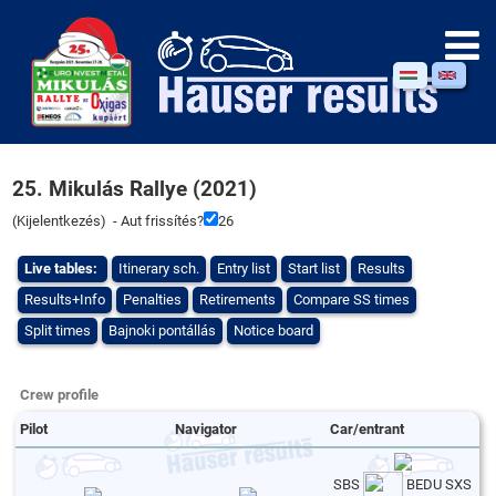
25. Mikulás Rallye (2021)
(
Kijelentkezés
) - Aut frissítés?
26
Live tables:
Itinerary sch.
Entry list
Start list
Results
Results+Info
Penalties
Retirements
Compare SS times
Split times
Bajnoki pontállás
Notice board
Crew profile
Pilot
Navigator
Car/entrant
SBS
BEDU SXS