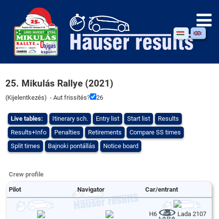
25. Mikulás Rallye (2021)
(
Kijelentkezés
) - Aut frissítés?
26
Live tables:
Itinerary sch.
Entry list
Start list
Results
Results+Info
Penalties
Retirements
Compare SS times
Split times
Bajnoki pontállás
Notice board
Crew profile
Pilot
Navigator
Car/entrant
H6
Lada 2107