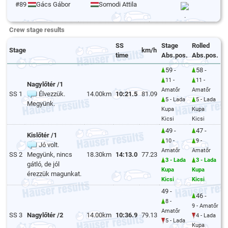
#89
Gács Gábor
Somodi Attila
.
Crew stage results
SS
Stage
Rolled
Stage
km/h
time
Abs.pos.
Abs.pos.
59 -
58 -
11 -
11 -
Nagylőtér /1
Amatőr
Amatőr
SS 1
Élvezzük.
14.00km
10:21.5
81.09
5 - Lada
5 - Lada
Megyünk.
Kupa
Kupa
Kicsi
Kicsi
49 -
47 -
Kislőtér /1
10 -
9 -
Jó volt.
Amatőr
Amatőr
SS 2
Megyünk, nincs
18.30km
14:13.0
77.23
3 - Lada
3 - Lada
gátló, de jól
Kupa
Kupa
érezzük magunkat.
Kicsi
Kicsi
49 -
46 -
8 -
9 - Amatőr
Amatőr
SS 3
Nagylőtér /2
14.00km
10:36.9
79.13
4 - Lada
5 - Lada
Kupa