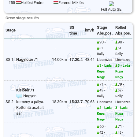
#55
Hollósi Endre
Ferenci Miklós
Full Autó SE
Crew stage results
SS
Stage
Rolled
Stage
km/h
time
Abs.pos.
Abs.pos.
90 -
90 -
61 -
61 -
Rally
Rally
SS 1
Nagylőtér /1
14.00km
17:20.4
48.44
Licenszes
Licenszes
3 - Lada
3 - Lada
Kupa
Kupa
Nagy
Nagy
71 -
79 -
Kislőtér /1
45 -
52 -
Nagyon
Rally
Rally
SS 2
kemény a pálya.
18.30km
15:32.7
70.63
Licenszes
Licenszes
Rettentő aszfalt,
2 - Lada
3 - Lada
sár.
Kupa
Kupa
Nagy
Nagy
60 -
71 -
42 -
48 -