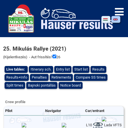
25. Mikulás Rallye (2021)
(
Kijelentkezés
) - Aut frissítés?
26
Live tables:
Itinerary sch.
Entry list
Start list
Results
Results+Info
Penalties
Retirements
Compare SS times
Split times
Bajnoki pontállás
Notice board
Crew profile
Pilot
Navigator
Car/entrant
L10
Lada VFTS