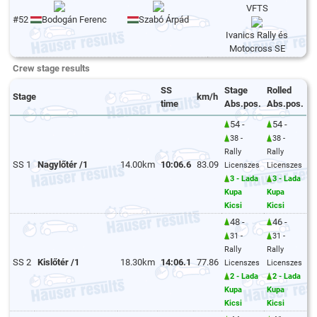
VFTS
#52
Bodogán Ferenc
Szabó Árpád
Ivanics Rally és
Motocross SE
Crew stage results
SS
Stage
Rolled
Stage
km/h
time
Abs.pos.
Abs.pos.
54 -
54 -
38 -
38 -
Rally
Rally
SS 1
Nagylőtér /1
14.00km
10:06.6
83.09
Licenszes
Licenszes
3 - Lada
3 - Lada
Kupa
Kupa
Kicsi
Kicsi
48 -
46 -
31 -
31 -
Rally
Rally
SS 2
Kislőtér /1
18.30km
14:06.1
77.86
Licenszes
Licenszes
2 - Lada
2 - Lada
Kupa
Kupa
Kicsi
Kicsi