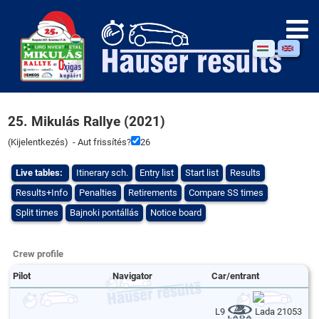
25. Mikulás Rallye (2021)
(
Kijelentkezés
) - Aut frissítés?
26
Live tables:
Itinerary sch.
Entry list
Start list
Results
Results+Info
Penalties
Retirements
Compare SS times
Split times
Bajnoki pontállás
Notice board
Crew profile
Pilot
Navigator
Car/entrant
L9
Lada 21053