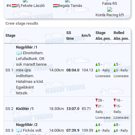
Fabia R5
#4
ifj.Fekete László
Begala Tamás
Korda Racing kft
Crew stage results
SS
Stage
Rolled
Stage
km/h
time
Abs.pos.
Abs.pos.
Nagylőtér /1
Elrontottam.
Lefulladtunk. Ott
sok maradt benne
5 -
5 -
SS 1
mire újra
14.00km
08:04.0
104.13
5 - Rally
5 - Rally
indítottam.
Licenszes
Licenszes
Hatalmas a köd.
Egyébként
tetszik.
26 -
16 -
21 -
15 -
SS 2
Kislőtér /1
18.30km
13:07.0
83.71
Rally
Rally
Licenszes
Licenszes
Nagylőtér /2
4 -
8 -
SS 3
Fickós volt.
14.00km
07:39.9
109.59
4 - Rally
8 - Rally