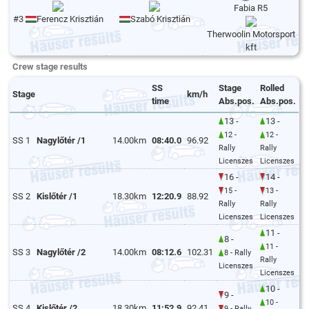
Fabia R5
#3
Ferencz Krisztián
Szabó Krisztián
Therwoolin Motorsport
kft
Crew stage results
SS
Stage
Rolled
Stage
km/h
time
Abs.pos.
Abs.pos.
13 -
13 -
12 -
12 -
SS 1
Nagylőtér /1
14.00km
08:40.0
96.92
Rally
Rally
Licenszes
Licenszes
16 -
14 -
15 -
13 -
SS 2
Kislőtér /1
18.30km
12:20.9
88.92
Rally
Rally
Licenszes
Licenszes
11 -
8 -
11 -
SS 3
Nagylőtér /2
14.00km
08:12.6
102.31
8 - Rally
Rally
Licenszes
Licenszes
10 -
9 -
10 -
SS 4
Kislőtér /2
18.30km
11:52.9
92.41
9 - Rally