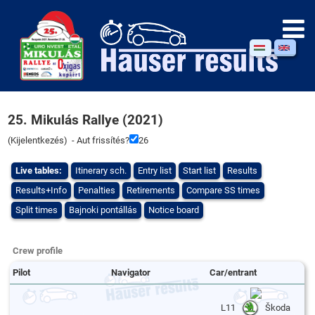
25. Mikulás Rallye (2021)
(
Kijelentkezés
) - Aut frissítés?
26
Live tables:
Itinerary sch.
Entry list
Start list
Results
Results+Info
Penalties
Retirements
Compare SS times
Split times
Bajnoki pontállás
Notice board
Crew profile
Pilot
Navigator
Car/entrant
L11
Škoda