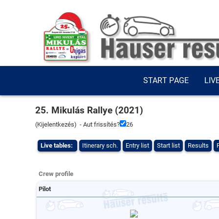
START PAGE
LIV
25. Mikulás Rallye (2021)
(
Kijelentkezés
) - Aut frissítés?
26
Live tables:
Itinerary sch.
Entry list
Start list
Results
Crew profile
Pilot