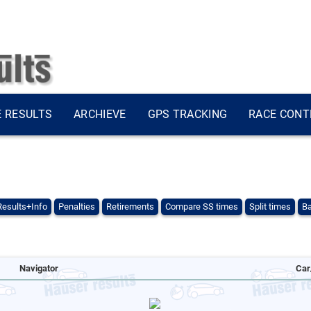
E RESULTS
ARCHIEVE
GPS TRACKING
RACE CONT
Results+Info
Penalties
Retirements
Compare SS times
Split times
Ba
Navigator
Car