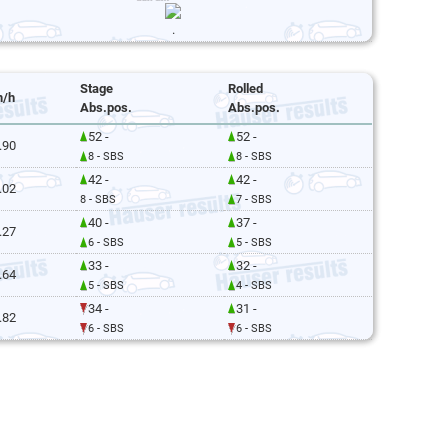
.
Stage
Rolled
/h
Abs.pos.
Abs.pos.
52 -
52 -
.90
8 - SBS
8 - SBS
42 -
42 -
.02
8 - SBS
7 - SBS
40 -
37 -
.27
6 - SBS
5 - SBS
33 -
32 -
.64
5 - SBS
4 - SBS
34 -
31 -
.82
6 - SBS
6 - SBS