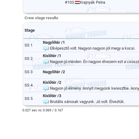
#103
Krajnyák Petra
Crew stage results
Stage
Nagylőtér /1
SS 1
Elképesztő volt. Nagyon nagyon jól megy a kocsi.
Kislőtér /1
SS 2
Nagyon jó minden. Én nagyon élvezem ezt a csúszá
SS 3
Nagylőtér /2
Kislőtér /2
SS 4
Nagyon jó élmény. Annyit megyünk keresztbe. Annyi
Kislőtér /3
SS 5
Brutális sárosak vagyunk. Jó volt. Élveztük.
0.027 sec nc 0.069 / 0.167