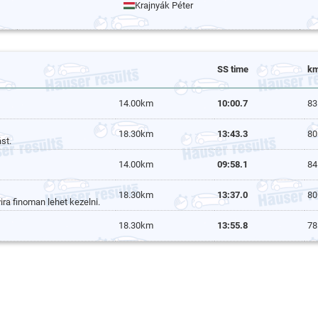
Krajnyák Péter
SS time
km
14.00km
10:00.7
83
18.30km
13:43.3
80
st.
14.00km
09:58.1
84
18.30km
13:37.0
80
ra finoman lehet kezelni.
18.30km
13:55.8
78