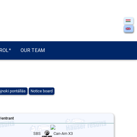
ROL*
OUR TEAM
jnoki pontállás
Notice board
/entrant
SBS
Can-Am X3