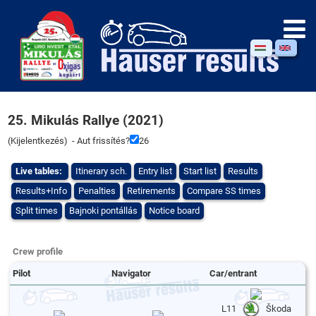
25. Mikulás Rallye (2021)
(
Kijelentkezés
) - Aut frissítés?
26
Live tables:
Itinerary sch.
Entry list
Start list
Results
Results+Info
Penalties
Retirements
Compare SS times
Split times
Bajnoki pontállás
Notice board
Crew profile
Pilot
Navigator
Car/entrant
L11
Škoda