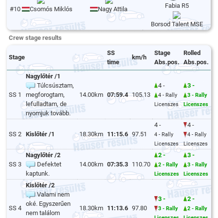
Fabia R5
#10
Csomós Miklós
Nagy Attila
Borsod Talent MSE
Crew stage results
SS
Stage
Rolled
Stage
km/h
time
Abs.pos.
Abs.pos.
Nagylőtér /1
Túlcsúsztam,
4 -
3 -
SS 1
megforogtam,
14.00km
07:59.4
105.13
4 - Rally
3 - Rally
lefulladtam, de
Licenszes
Licenszes
nyomjuk tovább.
4 -
4 -
SS 2
Kislőtér /1
18.30km
11:15.6
97.51
4 - Rally
4 - Rally
Licenszes
Licenszes
Nagylőtér /2
2 -
3 -
SS 3
Defektet
14.00km
07:35.3
110.70
2 - Rally
3 - Rally
kaptunk.
Licenszes
Licenszes
Kislőtér /2
Valami nem
3 -
2 -
oké. Egyszerűen
SS 4
18.30km
11:13.6
97.80
3 - Rally
2 - Rally
nem találom
Licenszes
Licenszes