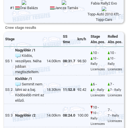
Fabia Rally2 Evo
#1
Órai Balázs
Jancza Tamás
Topp-Autó 2010 Kft.-
Topp-Cars
Crew stage results
SS
Stage
Rolled
Stage
km/h
time
Abs.pos.
Abs.pos.
Nagylőtér /1
10 -
10 -
Ködös,
10 -
10 -
SS 1
veszélyes. Néha
14.00km
08:31.7
98.50
Rally
Rally
jobban
Licenszes
Licenszes
megtiszteltem.
Kislőtér /1
Semmit nem
6 -
7 -
SS 2
látni az a baj.
18.30km
11:52.8
92.42
6 - Rally
7 - Rally
Ködösebb mint az
Licenszes
Licenszes
előző.
10 -
7 -
10 -
SS 3
Nagylőtér /2
14.00km
08:24.0
100.00
7 - Rally
Rally
Licenszes
Licenszes