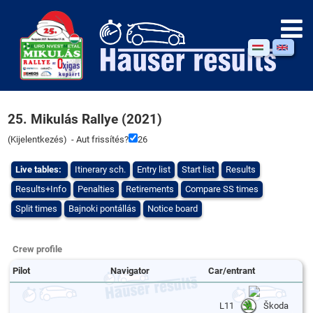
25. Mikulás Rallye (2021)
(
Kijelentkezés
) - Aut frissítés?
26
Live tables:
Itinerary sch.
Entry list
Start list
Results
Results+Info
Penalties
Retirements
Compare SS times
Split times
Bajnoki pontállás
Notice board
Crew profile
Pilot
Navigator
Car/entrant
L11
Škoda