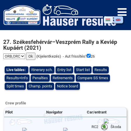
27. Székesfehérvár–Veszprém Rally a Keviép
Kupáért (2021)
(
Kijelentkezés
) - Aut frissítés?
26
Live tables:
Itinerary sch.
Entry list
Start list
Results
Results+Info
Penalties
Retirements
Compare SS times
Split times
Champ. points
Notice board
Crew profile
Pilot
Navigator
Car/entrant
RC2
Škoda