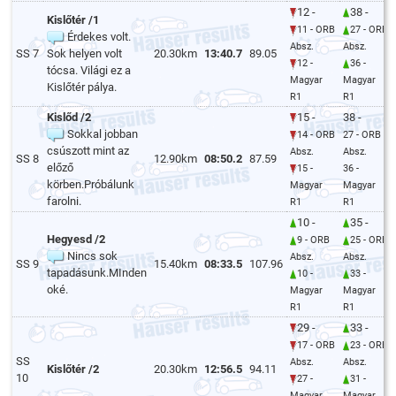
12 -
38 -
Kislőtér /1
11 - ORB
27 - ORB
Érdekes volt.
Absz.
Absz.
SS 7
Sok helyen volt
20.30km
13:40.7
89.05
12 -
36 -
tócsa. Világi ez a
Magyar
Magyar
Kislőtér pálya.
R1
R1
Kislőd /2
15 -
38 -
Sokkal jobban
14 - ORB
27 - ORB
csúszott mint az
Absz.
Absz.
SS 8
12.90km
08:50.2
87.59
előző
15 -
36 -
körben.Próbálunk
Magyar
Magyar
farolni.
R1
R1
10 -
35 -
Hegyesd /2
9 - ORB
25 - ORB
Nincs sok
Absz.
Absz.
SS 9
15.40km
08:33.5
107.96
tapadásunk.MInden
10 -
33 -
oké.
Magyar
Magyar
R1
R1
29 -
33 -
17 - ORB
23 - ORB
SS
Absz.
Absz.
Kislőtér /2
20.30km
12:56.5
94.11
10
27 -
31 -
Magyar
Magyar