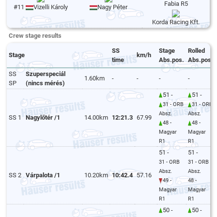
Fabia R5
#11
Vizelli Károly
Nagy Péter
Korda Racing Kft.
Crew stage results
SS
Stage
Rolled
Stage
km/h
time
Abs.pos.
Abs.pos.
SS
Szuperspeciál
1.60km
-
-
-
-
SP
(nincs mérés)
51 -
51 -
31 - ORB
31 - ORB
Absz.
Absz.
SS 1
Nagylőtér /1
14.00km
12:21.3
67.99
48 -
48 -
Magyar
Magyar
R1
R1
51 -
51 -
31 - ORB
31 - ORB
Absz.
Absz.
SS 2
Várpalota /1
10.20km
10:42.4
57.16
49 -
48 -
Magyar
Magyar
R1
R1
50 -
50 -