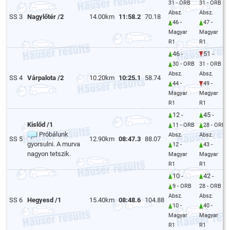
31 - ORB
31 - ORB
Absz.
Absz.
SS 3
Nagylőtér /2
14.00km
11:58.2
70.18
46 -
47 -
Magyar
Magyar
R1
R1
46 -
51 -
30 - ORB
31 - ORB
Absz.
Absz.
SS 4
Várpalota /2
10.20km
10:25.1
58.74
44 -
49 -
Magyar
Magyar
R1
R1
12 -
45 -
Kislőd /1
11 - ORB
28 - ORB
Próbálunk
Absz.
Absz.
SS 5
12.90km
08:47.3
88.07
gyorsulni. A murva
12 -
43 -
nagyon tetszik.
Magyar
Magyar
R1
R1
10 -
42 -
9 - ORB
28 - ORB
Absz.
Absz.
SS 6
Hegyesd /1
15.40km
08:48.6
104.88
10 -
40 -
Magyar
Magyar
R1
R1