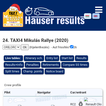
24. TAXI4 Mikulás Rallye (2020)
(
Kijelentkezés
) - Aut frissítés?
26
Live tables:
Itinerary sch.
Entry list
Start list
Results
Results+Info
Penalties
Retirements
Compare SS times
Split times
Champ. points
Notice board
Crew profile
Pilot
Navigator
Car/entrant
RC2
Renault Clio