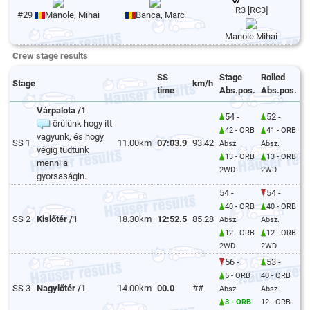
R3 [RC3]
#29
Manole, Mihai
Banca, Marc
Manole Mihai
Crew stage results
SS
Stage
Rolled
Stage
km/h
time
Abs.pos.
Abs.pos.
Várpalota /1
54 -
52 -
örülünk hogy itt
42 - ORB
41 - ORB
vagyunk, és hogy
SS 1
11.00km
07:03.9
93.42
Absz.
Absz.
végig tudtunk
13 - ORB
13 - ORB
menni a
2WD
2WD
gyorsaságin.
54 -
54 -
40 - ORB
40 - ORB
SS 2
Kislőtér /1
18.30km
12:52.5
85.28
Absz.
Absz.
12 - ORB
12 - ORB
2WD
2WD
56 -
53 -
5 - ORB
40 - ORB
SS 3
Nagylőtér /1
14.00km
00.0
##
Absz.
Absz.
3 - ORB
12 - ORB