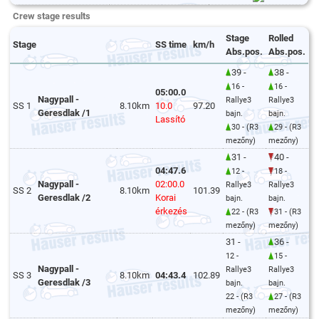
Crew stage results
Stage
Rolled
Stage
SS time
km/h
Abs.pos.
Abs.pos.
39 -
38 -
16 -
16 -
05:00.0
Nagypall -
Rallye3
Rallye3
SS 1
8.10km
10.0
97.20
Geresdlak /1
bajn.
bajn.
Lassító
30 - (R3
29 - (R3
mezőny)
mezőny)
31 -
40 -
04:47.6
12 -
18 -
Nagypall -
02:00.0
Rallye3
Rallye3
SS 2
8.10km
101.39
Geresdlak /2
Korai
bajn.
bajn.
érkezés
22 - (R3
31 - (R3
mezőny)
mezőny)
31 -
36 -
12 -
15 -
Nagypall -
Rallye3
Rallye3
SS 3
8.10km
04:43.4
102.89
Geresdlak /3
bajn.
bajn.
22 - (R3
27 - (R3
mezőny)
mezőny)