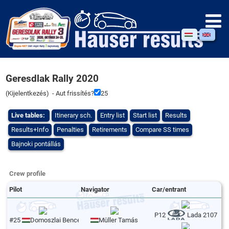
Geresdlak Rally 2020
(
Kijelentkezés
) - Aut frissítés?
25
Live tables:
Itinerary sch.
Entry list
Start list
Results
Results+Info
Penalties
Retirements
Compare SS times
Bajnoki pontállás
Crew profile
Pilot
Navigator
Car/entrant
P12
Lada 2107
#25
Domoszlai Bence
Müller Tamás