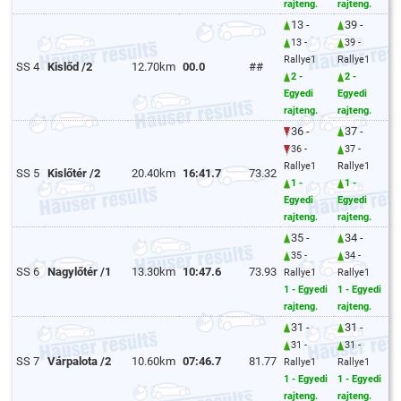
rajteng.
rajteng.
13 -
39 -
13 -
39 -
Rallye1
Rallye1
SS 4
Kislőd /2
12.70km
00.0
##
2 -
2 -
Egyedi
Egyedi
rajteng.
rajteng.
36 -
37 -
36 -
37 -
Rallye1
Rallye1
SS 5
Kislőtér /2
20.40km
16:41.7
73.32
1 -
1 -
Egyedi
Egyedi
rajteng.
rajteng.
35 -
34 -
35 -
34 -
SS 6
Nagylőtér /1
13.30km
10:47.6
73.93
Rallye1
Rallye1
1 - Egyedi
1 - Egyedi
rajteng.
rajteng.
31 -
31 -
31 -
31 -
SS 7
Várpalota /2
10.60km
07:46.7
81.77
Rallye1
Rallye1
1 - Egyedi
1 - Egyedi
rajteng.
rajteng.