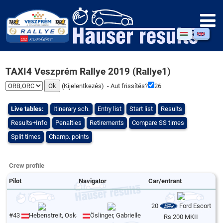
TAXI4 Veszprém Rallye 2019 (Rallye1)
(
Kijelentkezés
) - Aut frissítés?
26
Live tables:
Itinerary sch.
Entry list
Start list
Results
Results+Info
Penalties
Retirements
Compare SS times
Split times
Champ. points
Crew profile
Pilot
Navigator
Car/entrant
20
Ford Escort
#43
Hebenstreit, Oskar
Öslinger, Gabrielle
Rs 200 MKII