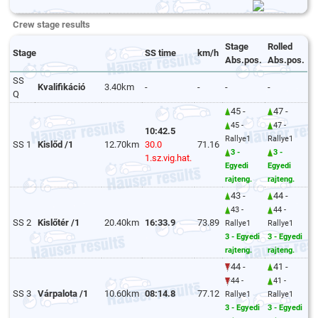
Crew stage results
Stage
Rolled
Stage
SS time
km/h
Abs.pos.
Abs.pos.
SS
Kvalifikáció
3.40km
-
-
-
-
Q
45 -
47 -
45 -
47 -
10:42.5
Rallye1
Rallye1
SS 1
Kislőd /1
12.70km
30.0
71.16
3 -
3 -
1.sz.vig.hat.
Egyedi
Egyedi
rajteng.
rajteng.
43 -
44 -
43 -
44 -
SS 2
Kislőtér /1
20.40km
16:33.9
73.89
Rallye1
Rallye1
3 - Egyedi
3 - Egyedi
rajteng.
rajteng.
44 -
41 -
44 -
41 -
SS 3
Várpalota /1
10.60km
08:14.8
77.12
Rallye1
Rallye1
3 - Egyedi
3 - Egyedi