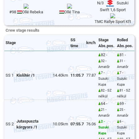
N/3
Suzuki
Swift 1,6 Sport
#98
Ollé Rebeka
Ollé Tina
TMC Rallye Sport Kft
Crew stage results
SS
Stage
Rolled
Stage
km/h
time
Abs.pos.
Abs.pos.
82 -
81 -
32 -
31 -
Amatőr
Amatőr
7 -
7 -
SS 1
Kislőtér /1
14.40km
11:05.7
77.87
Suzuki
Suzuki
Kupa
Kupa
82 - SZ
81 - SZ
nélkül
nélkül
64 -
69 -
21 -
25 -
Amatőr
Amatőr
Jutaspuszta
2 -
6 -
SS 2
10.05km
07:55.7
76.06
körgyors /1
Suzuki
Suzuki
Kupa
Kupa