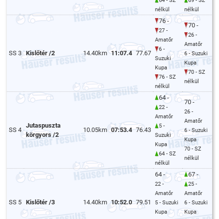
64 - SZ
69 - SZ
nélkül
nélkül
76 -
70 -
27 -
26 -
Amatőr
Amatőr
6 -
SS 3
Kislőtér /2
14.40km
11:07.4
77.67
6 - Suzuki
Suzuki
Kupa
Kupa
70 - SZ
76 - SZ
nélkül
nélkül
64 -
70 -
22 -
26 -
Amatőr
Amatőr
Jutaspuszta
5 -
SS 4
10.05km
07:53.4
76.43
6 - Suzuki
körgyors /2
Suzuki
Kupa
Kupa
70 - SZ
64 - SZ
nélkül
nélkül
64 -
67 -
22 -
25 -
Amatőr
Amatőr
SS 5
Kislőtér /3
14.40km
10:52.0
79.51
5 - Suzuki
6 - Suzuki
Kupa
Kupa