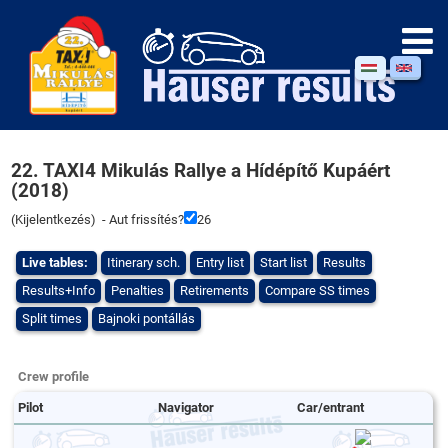
22. TAXI4 Mikulás Rallye a Hídépítő Kupáért
(2018)
(
Kijelentkezés
) - Aut frissítés?
26
Live tables:
Itinerary sch.
Entry list
Start list
Results
Results+Info
Penalties
Retirements
Compare SS times
Split times
Bajnoki pontállás
Crew profile
Pilot
Navigator
Car/entrant