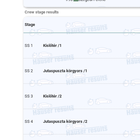
Crew stage results
Stage
SS 1
Kislőtér /1
SS 2
Jutaspuszta körgyors /1
SS 3
Kislőtér /2
SS 4
Jutaspuszta körgyors /2