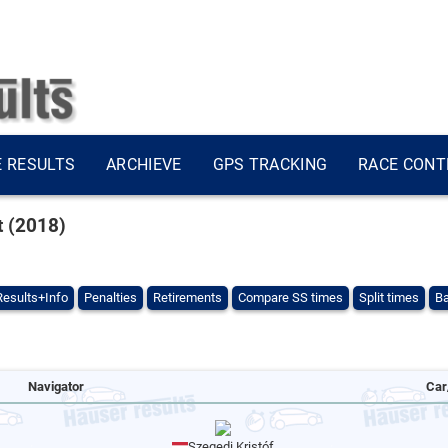
E RESULTS
ARCHIEVE
GPS TRACKING
RACE CONT
t (2018)
Results+Info
Penalties
Retirements
Compare SS times
Split times
Ba
Navigator
Car
Szegedi Kristóf