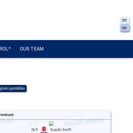
ROL*
OUR TEAM
jnoki pontállás
/entrant
N/3
Suzuki Swift