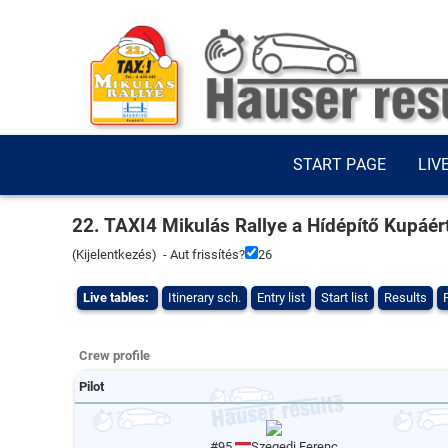
START PAGE
LIV
22. TAXI4 Mikulás Rallye a Hídépítő Kupáér
(
Kijelentkezés
) - Aut frissítés?
25
Live tables:
Itinerary sch.
Entry list
Start list
Results
Crew profile
Pilot
#95
Szegedi Ferenc