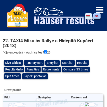
22. TAXI4 Mikulás Rallye a Hídépítő Kupáért
(2018)
(
Kijelentkezés
) - Aut frissítés?
26
Live tables:
Itinerary sch.
Entry list
Start list
Results
Results+Info
Penalties
Retirements
Compare SS times
Split times
Bajnoki pontállás
Crew profile
Pilot
Navigator
Car/entrant