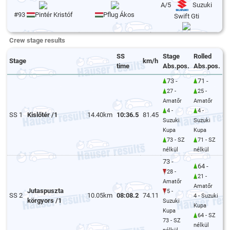
A/5
Suzuki
#93
Pintér Kristóf
Pflug Ákos
Swift Gti
Crew stage results
SS
Stage
Rolled
Stage
km/h
time
Abs.pos.
Abs.pos.
73 -
71 -
27 -
25 -
Amatőr
Amatőr
4 -
4 -
SS 1
Kislőtér /1
14.40km
10:36.5
81.45
Suzuki
Suzuki
Kupa
Kupa
73 - SZ
71 - SZ
nélkül
nélkül
73 -
64 -
28 -
21 -
Amatőr
Amatőr
Jutaspuszta
5 -
SS 2
10.05km
08:08.2
74.11
4 - Suzuki
körgyors /1
Suzuki
Kupa
Kupa
64 - SZ
73 - SZ
nélkül