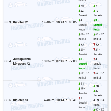
nélkül
66 -
61 -
22 -
19 -
Amatőr
Amatőr
4 -
3 -
SS 3
Kislőtér /2
14.40km
10:24.1
83.06
Suzuki
Suzuki
Kupa
Kupa
66 - SZ
61 - SZ
nélkül
nélkül
62 -
62 -
20 -
21 -
Amatőr
Amatőr
Jutaspuszta
3 -
4 -
SS 4
10.05km
07:49.7
77.03
körgyors /2
Suzuki
Suzuki
Kupa
Kupa
62 - SZ
62 - SZ
nélkül
nélkül
61 -
60 -
19 -
20 -
Amatőr
Amatőr
4 -
SS 5
Kislőtér /3
14.40km
10:44.7
80.41
4 - Suzuki
Suzuki
Kupa
Kupa
60 - SZ