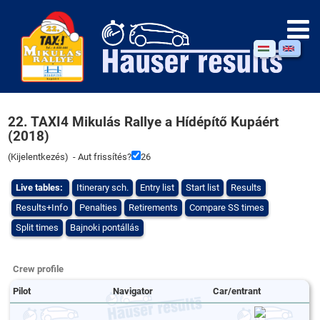
22. TAXI4 Mikulás Rallye a Hídépítő Kupáért
(2018)
(
Kijelentkezés
) - Aut frissítés?
26
Live tables:
Itinerary sch.
Entry list
Start list
Results
Results+Info
Penalties
Retirements
Compare SS times
Split times
Bajnoki pontállás
Crew profile
Pilot
Navigator
Car/entrant