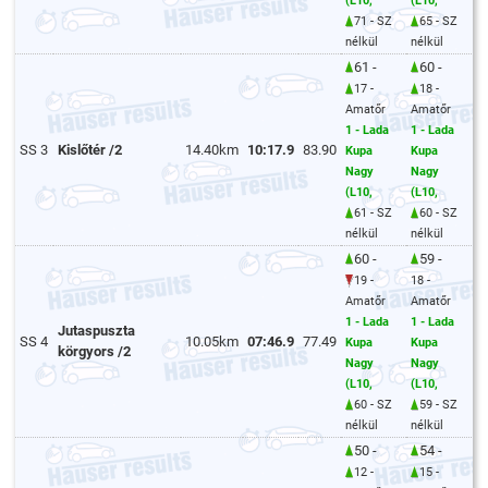
(L10,
(L10,
71 - SZ
65 - SZ
nélkül
nélkül
61 -
60 -
17 -
18 -
Amatőr
Amatőr
1 - Lada
1 - Lada
SS 3
Kislőtér /2
14.40km
10:17.9
83.90
Kupa
Kupa
Nagy
Nagy
(L10,
(L10,
61 - SZ
60 - SZ
nélkül
nélkül
60 -
59 -
19 -
18 -
Amatőr
Amatőr
1 - Lada
1 - Lada
Jutaspuszta
SS 4
10.05km
07:46.9
77.49
Kupa
Kupa
körgyors /2
Nagy
Nagy
(L10,
(L10,
60 - SZ
59 - SZ
nélkül
nélkül
50 -
54 -
12 -
15 -