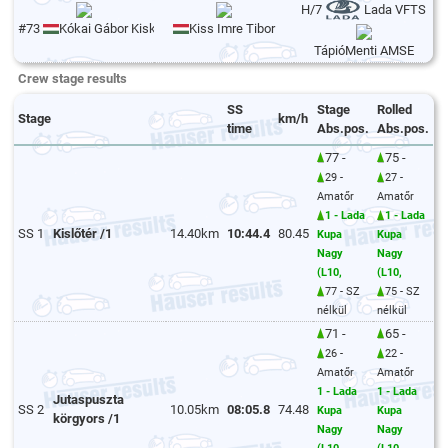
H/7
Lada VFTS
#73
Kókai Gábor Kiskókai
Kiss Imre Tibor
TápióMenti AMSE
Crew stage results
SS
Stage
Rolled
Stage
km/h
time
Abs.pos.
Abs.pos.
77 -
75 -
29 -
27 -
Amatőr
Amatőr
1 - Lada
1 - Lada
SS 1
Kislőtér /1
14.40km
10:44.4
80.45
Kupa
Kupa
Nagy
Nagy
(L10,
(L10,
77 - SZ
75 - SZ
nélkül
nélkül
71 -
65 -
26 -
22 -
Amatőr
Amatőr
1 - Lada
1 - Lada
Jutaspuszta
SS 2
10.05km
08:05.8
74.48
Kupa
Kupa
körgyors /1
Nagy
Nagy