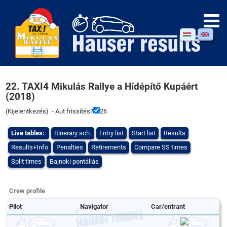
22. TAXI4 Mikulás Rallye a Hídépítő Kupáért
(2018)
(
Kijelentkezés
) - Aut frissítés?
26
Live tables:
Itinerary sch.
Entry list
Start list
Results
Results+Info
Penalties
Retirements
Compare SS times
Split times
Bajnoki pontállás
Crew profile
Pilot
Navigator
Car/entrant