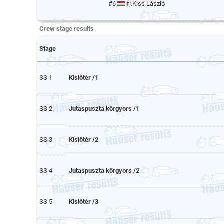
#6
ifj.Kiss László
Crew stage results
Stage
SS 1
Kislőtér /1
SS 2
Jutaspuszta körgyors /1
SS 3
Kislőtér /2
SS 4
Jutaspuszta körgyors /2
SS 5
Kislőtér /3