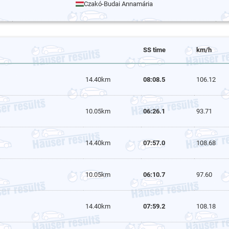
Czakó-Budai Annamária
SS time
km/h
14.40km
08:08.5
106.12
10.05km
06:26.1
93.71
14.40km
07:57.0
108.68
10.05km
06:10.7
97.60
14.40km
07:59.2
108.18