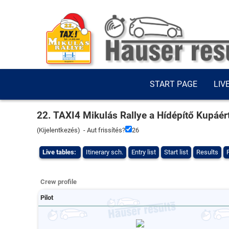
START PAGE
LIV
22. TAXI4 Mikulás Rallye a Hídépítő Kupáér
(
Kijelentkezés
) - Aut frissítés?
26
Live tables:
Itinerary sch.
Entry list
Start list
Results
Crew profile
Pilot