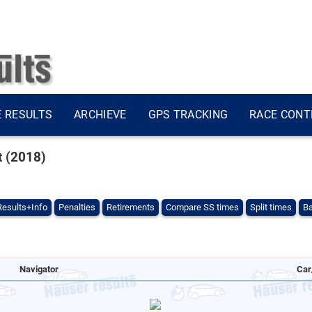
E RESULTS
ARCHIEVE
GPS TRACKING
RACE CONT
t (2018)
Results+Info
Penalties
Retirements
Compare SS times
Split times
Ba
Navigator
Car