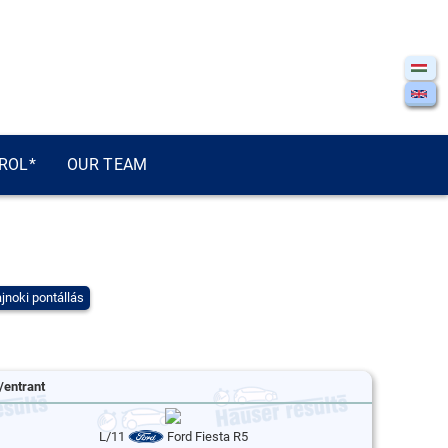
ROL*
OUR TEAM
jnoki pontállás
/entrant
L/11
Ford Fiesta R5