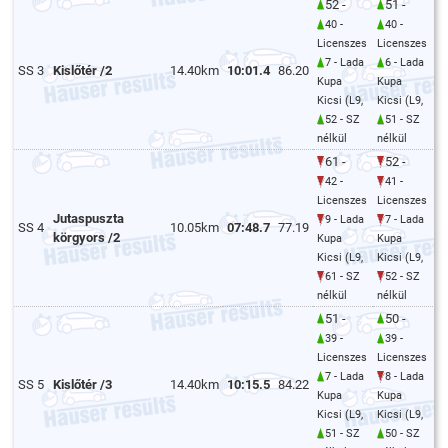
52 -
51 -
40 -
40 -
Licenszes
Licenszes
7 - Lada
6 - Lada
SS 3
Kislőtér /2
14.40km
10:01.4
86.20
Kupa
Kupa
Kicsi (L9,
Kicsi (L9,
52 - SZ
51 - SZ
nélkül
nélkül
61 -
52 -
42 -
41 -
Licenszes
Licenszes
Jutaspuszta
9 - Lada
7 - Lada
SS 4
10.05km
07:48.7
77.19
körgyors /2
Kupa
Kupa
Kicsi (L9,
Kicsi (L9,
61 - SZ
52 - SZ
nélkül
nélkül
51 -
50 -
39 -
39 -
Licenszes
Licenszes
7 - Lada
8 - Lada
SS 5
Kislőtér /3
14.40km
10:15.5
84.22
Kupa
Kupa
Kicsi (L9,
Kicsi (L9,
51 - SZ
50 - SZ