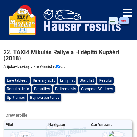
22. TAXI4 Mikulás Rallye a Hídépítő Kupáért
(2018)
(
Kijelentkezés
) - Aut frissítés?
26
Live tables:
Itinerary sch.
Entry list
Start list
Results
Results+Info
Penalties
Retirements
Compare SS times
Split times
Bajnoki pontállás
Crew profile
Pilot
Navigator
Car/entrant