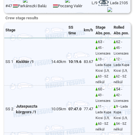
L/9
Lada 2105
#47
Parkánszki Balázs
Poczang Valér
Crew stage results
SS
Stage
Rolled
Stage
km/h
time
Abs.pos.
Abs.pos.
63 -
62 -
45 -
45 -
Licenszes
Licenszes
13 -
12 -
SS 1
Kislőtér /1
14.40km
10:19.6
83.67
Lada Kupa
Lada Kupa
Kicsi (L9,
Kicsi (L9,
63 - SZ
62 - SZ
nélkül
nélkül
60 -
54 -
43 -
42 -
Licenszes
Licenszes
Jutaspuszta
11 -
9 - Lada
SS 2
10.05km
07:47.0
77.47
körgyors /1
Lada Kupa
Kupa
Kicsi (L9,
Kicsi (L9,
60 - SZ
54 - SZ
nélkül
nélkül