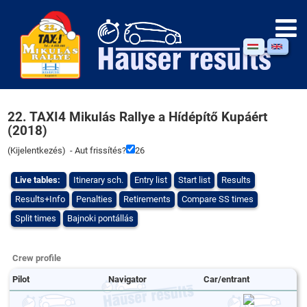
22. TAXI4 Mikulás Rallye a Hídépítő Kupáért
(2018)
(
Kijelentkezés
) - Aut frissítés?
26
Live tables:
Itinerary sch.
Entry list
Start list
Results
Results+Info
Penalties
Retirements
Compare SS times
Split times
Bajnoki pontállás
Crew profile
Pilot
Navigator
Car/entrant