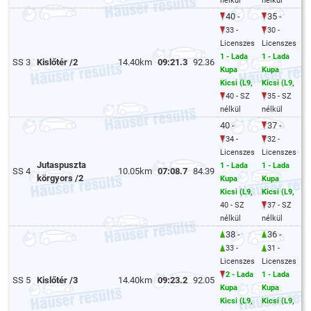
nélkül
nélkül
40 -
35 -
33 -
30 -
Licenszes
Licenszes
1 - Lada
1 - Lada
SS 3
Kislőtér /2
14.40km
09:21.3
92.36
Kupa
Kupa
Kicsi (L9,
Kicsi (L9,
40 - SZ
35 - SZ
nélkül
nélkül
40 -
37 -
34 -
32 -
Licenszes
Licenszes
Jutaspuszta
1 - Lada
1 - Lada
SS 4
10.05km
07:08.7
84.39
körgyors /2
Kupa
Kupa
Kicsi (L9,
Kicsi (L9,
40 - SZ
37 - SZ
nélkül
nélkül
38 -
36 -
33 -
31 -
Licenszes
Licenszes
2 - Lada
1 - Lada
SS 5
Kislőtér /3
14.40km
09:23.2
92.05
Kupa
Kupa
Kicsi (L9,
Kicsi (L9,