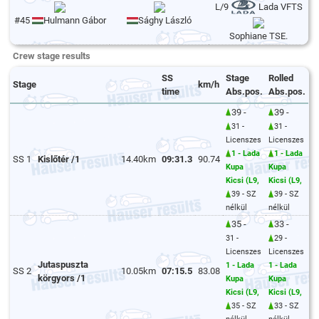
L/9
Lada VFTS
#45
Hulmann Gábor
Sághy László
Sophiane TSE.
Crew stage results
SS
Stage
Rolled
Stage
km/h
time
Abs.pos.
Abs.pos.
39 -
39 -
31 -
31 -
Licenszes
Licenszes
1 - Lada
1 - Lada
SS 1
Kislőtér /1
14.40km
09:31.3
90.74
Kupa
Kupa
Kicsi (L9,
Kicsi (L9,
39 - SZ
39 - SZ
nélkül
nélkül
35 -
33 -
31 -
29 -
Licenszes
Licenszes
Jutaspuszta
1 - Lada
1 - Lada
SS 2
10.05km
07:15.5
83.08
körgyors /1
Kupa
Kupa
Kicsi (L9,
Kicsi (L9,
35 - SZ
33 - SZ