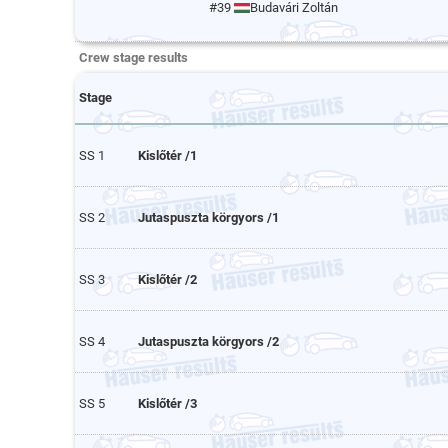
#39
Budavári Zoltán
Crew stage results
Stage
SS 1
Kislőtér /1
SS 2
Jutaspuszta körgyors /1
SS 3
Kislőtér /2
SS 4
Jutaspuszta körgyors /2
SS 5
Kislőtér /3