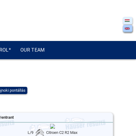
ROL*
OUR TEAM
jnoki pontállás
/entrant
L/9
Citroen C2 R2 Max