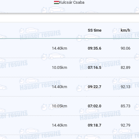
Kulcsár Csaba
SS time
km/h
14.40km
09:35.6
90.06
10.05km
07:16.5
82.89
14.40km
09:22.7
92.13
10.05km
07:02.0
85.73
14.40km
09:18.7
92.79