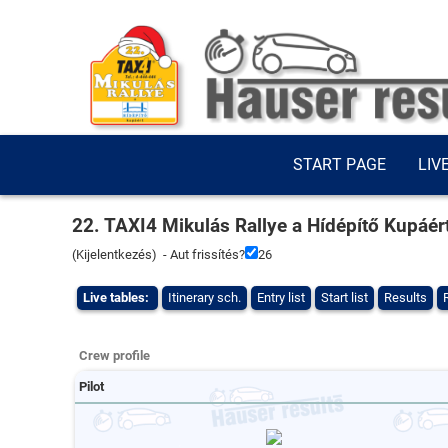
START PAGE
LIV
22. TAXI4 Mikulás Rallye a Hídépítő Kupáér
(
Kijelentkezés
) - Aut frissítés?
26
Live tables:
Itinerary sch.
Entry list
Start list
Results
Crew profile
Pilot