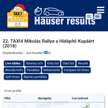
22. TAXI4 Mikulás Rallye a Hídépítő Kupáért
(2018)
(
Kijelentkezés
) - Aut frissítés?
26
Live tables:
Itinerary sch.
Entry list
Start list
Results
Results+Info
Penalties
Retirements
Compare SS times
Split times
Bajnoki pontállás
Crew profile
Pilot
Navigator
Car/entrant