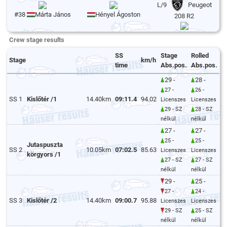
L/9
Peugeot
#38
Márta János
Hényel Ágoston
208 R2
Crew stage results
SS
Stage
Rolled
Stage
km/h
time
Abs.pos.
Abs.pos.
29 -
28 -
27 -
26 -
SS 1
Kislőtér /1
14.40km
09:11.4
94.02
Licenszes
Licenszes
29 - SZ
28 - SZ
nélkül
nélkül
27 -
27 -
25 -
25 -
Jutaspuszta
SS 2
10.05km
07:02.5
85.63
Licenszes
Licenszes
körgyors /1
27 - SZ
27 - SZ
nélkül
nélkül
29 -
25 -
27 -
24 -
SS 3
Kislőtér /2
14.40km
09:00.7
95.88
Licenszes
Licenszes
29 - SZ
25 - SZ
nélkül
nélkül