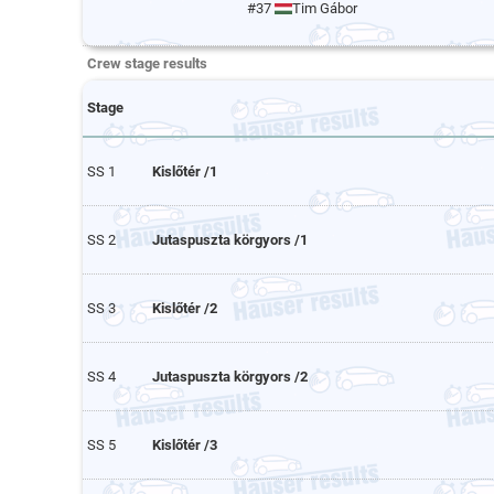
#37
Tim Gábor
Crew stage results
Stage
SS 1
Kislőtér /1
SS 2
Jutaspuszta körgyors /1
SS 3
Kislőtér /2
SS 4
Jutaspuszta körgyors /2
SS 5
Kislőtér /3