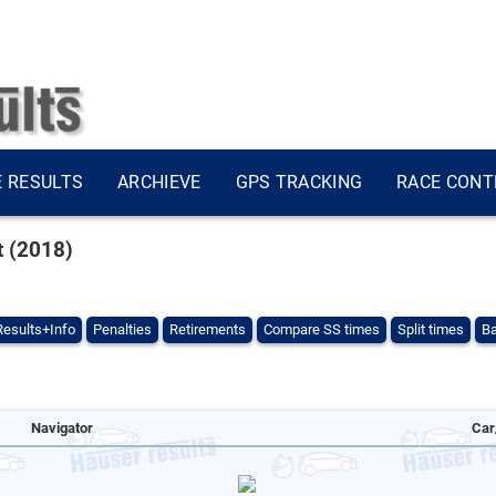
E RESULTS
ARCHIEVE
GPS TRACKING
RACE CONT
t (2018)
Results+Info
Penalties
Retirements
Compare SS times
Split times
Ba
Navigator
Car