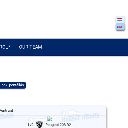
ROL*
OUR TEAM
jnoki pontállás
/entrant
L/9
Peugeot 208 R2