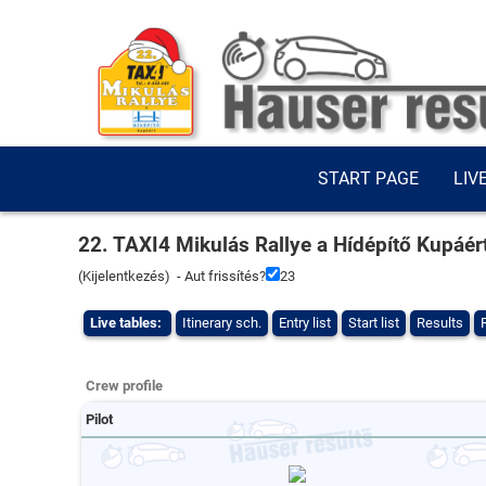
START PAGE
LIV
22. TAXI4 Mikulás Rallye a Hídépítő Kupáér
(
Kijelentkezés
) - Aut frissítés?
23
Live tables:
Itinerary sch.
Entry list
Start list
Results
Crew profile
Pilot