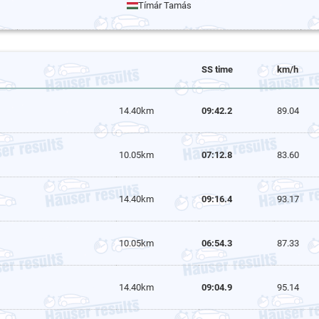
Tímár Tamás
SS time
km/h
14.40km
09:42.2
89.04
10.05km
07:12.8
83.60
14.40km
09:16.4
93.17
10.05km
06:54.3
87.33
14.40km
09:04.9
95.14